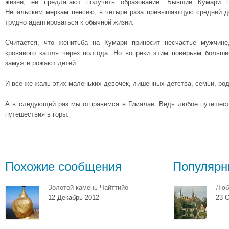
жизни, ей предлагают получить образование. Бывшие Кумари 
Непальским меркам пенсию, в четыре раза превышающую средний д
трудно адаптироваться к обычной жизни.
Считается, что женитьба на Кумари приносит несчастье мужчин
кровавого кашля через полгода. Но вопреки этим поверьям больш
замуж и рожают детей.
И все же жаль этих маленьких девочек, лишенных детства, семьи, ро
А в следующий раз мы отправимся в Гималаи. Ведь любое путешес
путешествия в горы.
Похожие сообщения
Популярн
Золотой камень Чайттийо
Люб
12 Декабрь 2012
23 О