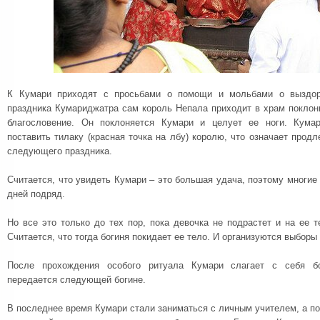
К Кумари приходят с просьбами о помощи и мольбами о выздор
праздника Кумариджатра сам король Непала приходит в храм поклон
благословение. Он поклоняется Кумари и целует ее ноги. Кума
поставить тилаку (красная точка на лбу) королю, что означает продл
следующего праздника.
Считается, что увидеть Кумари – это большая удача, поэтому многие 
дней подряд.
Но все это только до тех пор, пока девочка не подрастет и на ее т
Считается, что тогда богиня покидает ее тело. И организуются выборы
После прохождения особого ритуала Кумари слагает с себя бо
передается следующей богине.
В последнее время Кумари стали заниматься с личным учителем, а по