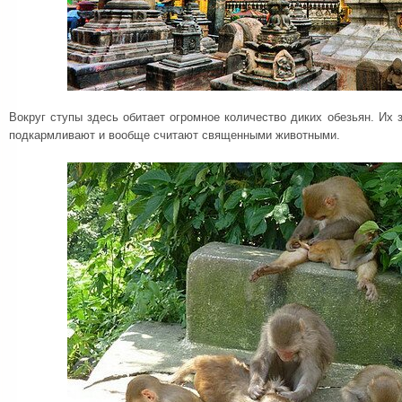
Вокруг ступы здесь обитает огромное количество диких обезьян. Их з
подкармливают и вообще считают священными животными.