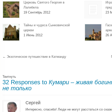
Церковь Святого Георгия в
Игр
Лалибела
пре
19 Сентябрь 2012
23 
Тайны и чудеса Сынковичской
Гаск
церкви
арм
1 Июнь 2012
26 А
←
Экзотическое путешествие в Катманду
Твитнуть
32 Responses to
Кумари – живая богин
не только
Сергей
Интересно, спасибо! Люди не могут расстаться со сказк