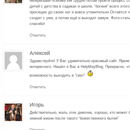
неокрепшей психике.Им трудно потом пройти процесс с
детей с детства в садиках и школе, “богиня” всего этог
просящих до своих ног и вовсе утомительно.Остаётся т
сходят с ума, а потом ещё и выходят замуж. Фото-стат
спасибо!
Ответить
Алексей
Здравствуйте! У Вас удивительно красивый сайт. Ярки
интересного. Нашёл я Вас в HelpMayBlog. Прекрасно, ч
возможность выходить в “свет”.
Ответить
Игорь
Действительно, жаль этих девочек, хорошо, кто может 
земной жизни после такого “божественного бытия”
Ответить