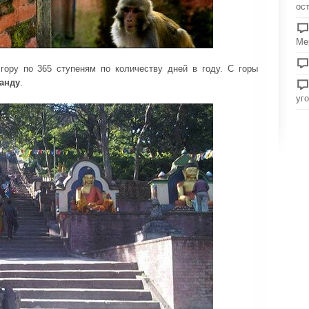
ос
Ме
гору по 365 ступеням по количеству дней в году. С горы
анду
.
уг