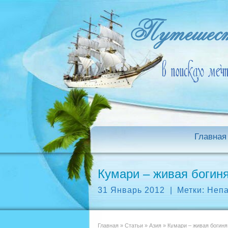
Главная
Кумари – живая богиня
31 Январь 2012
|
Метки:
Неп
Главная
»
Статьи
»
Азия
»
Кумари – живая богиня 