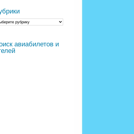
убрики
оиск авиабилетов и
телей