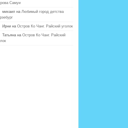
трова Самуи
михаил на
Любимый город детства
рзебург
Ирни на
Остров Ко Чанг. Райский уголок
Татьяна на
Остров Ко Чанг. Райский
олок