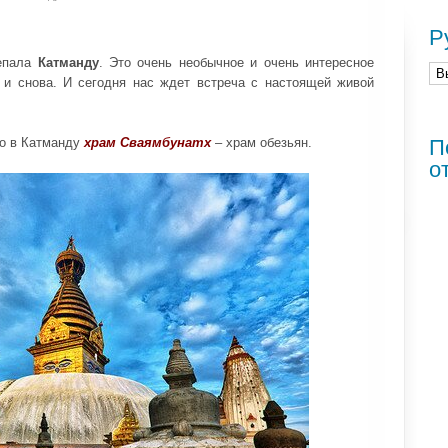
Р
Непала
Катманду
. Это очень необычное и очень интересное
 и снова. И сегодня нас ждет встреча с настоящей живой
то в Катманду
храм Сваямбунатх
– храм обезьян.
П
о