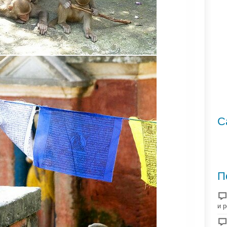
С
П
и 