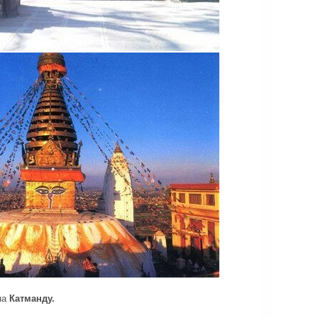
на
Катманду.