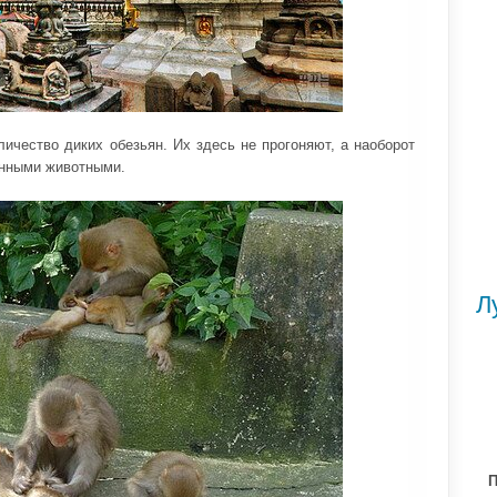
личество диких обезьян. Их здесь не прогоняют, а наоборот
нными животными.
Л
П