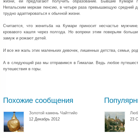
жизни, ей предлагают получить образование. Бывшие Кумари 
Непальским меркам пенсию, в четыре раза превышающую средний д
трудно адаптироваться к обычной жизни.
Считается, что женитьба на Кумари приносит несчастье мужчин
кровавого кашля через полгода. Но вопреки этим поверьям больш
замуж и рожают детей.
И все же жаль этих маленьких девочек, лишенных детства, семьи, ро
А в следующий раз мы отправимся в Гималаи. Ведь любое путешес
путешествия в горы.
Похожие сообщения
Популярн
Золотой камень Чайттийо
Люб
12 Декабрь 2012
23 О