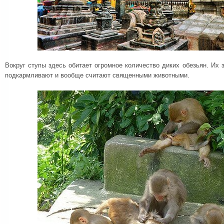
Вокруг ступы здесь обитает огромное количество диких обезьян. Их з
подкармливают и вообще считают священными животными.