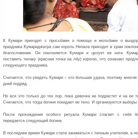
К Кумари приходят с просьбами о помощи и мольбами о выздор
праздника Кумариджатра сам король Непала приходит в храм поклон
благословение. Он поклоняется Кумари и целует ее ноги. Кума
поставить тилаку (красная точка на лбу) королю, что означает продл
следующего праздника.
Считается, что увидеть Кумари – это большая удача, поэтому многие 
дней подряд.
Но все это только до тех пор, пока девочка не подрастет и на ее т
Считается, что тогда богиня покидает ее тело. И организуются выборы
После прохождения особого ритуала Кумари слагает с себя бо
передается следующей богине.
В последнее время Кумари стали заниматься с личным учителем, а по