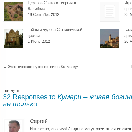
Церковь Святого Георгия в
Игр
Лалибела
пре
19 Сентябрь 2012
23 
Тайны и чудеса Сынковичской
Гаск
церкви
арм
1 Июнь 2012
26 А
←
Экзотическое путешествие в Катманду
Твитнуть
32 Responses to
Кумари – живая богин
не только
Сергей
Интересно, спасибо! Люди не могут расстаться со сказк