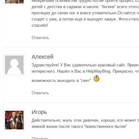
неокрепшей психике.Им трудно потом пройти процесс с
детей с детства в садиках и школе, “богиня” всего этог
просящих до своих ног и вовсе утомительно.Остаётся т
сходят с ума, а потом ещё и выходят замуж. Фото-стат
спасибо!
Ответить
Алексей
Здравствуйте! У Вас удивительно красивый сайт. Ярки
интересного. Нашёл я Вас в HelpMayBlog. Прекрасно, ч
возможность выходить в “свет”.
Ответить
Игорь
Действительно, жаль этих девочек, хорошо, кто может 
земной жизни после такого “божественного бытия”
Ответить