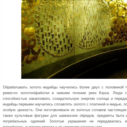
Обрабатывать золото индейцы научились более двух с половиной 
ремесло золотообработки в нижнем течении реки Каука. Люди с
способностью накапливать созидательную энергию солнца и перед
индейцы первыми научились сплавлять золото с платиной и медью, по
особую ценность. Они изготавливали из золотых сплавов настоящи
также культовые фигурки для шаманских обрядов, предметы быта 
погребальных одеяний. Золотые украшения не передавались и
погребались в могиле вместе с их умершим владельцем.