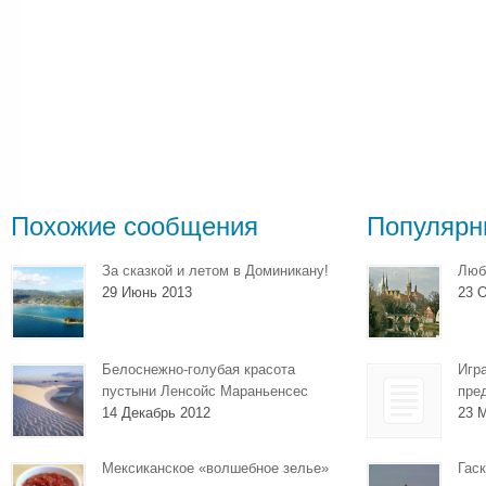
Похожие сообщения
Популярн
За сказкой и летом в Доминикану!
Люб
29 Июнь 2013
23 О
Белоснежно-голубая красота
Игр
пустыни Ленсойс Мараньенсес
пре
14 Декабрь 2012
23 
Мексиканское «волшебное зелье»
Гаск