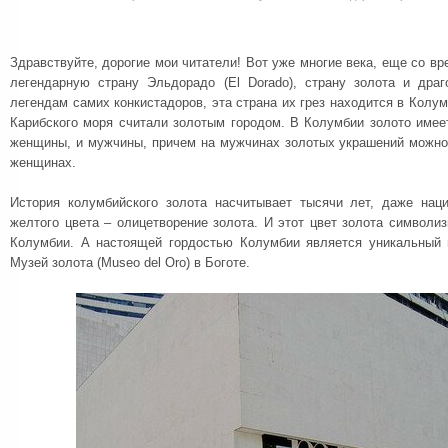
Здравствуйте, дорогие мои читатели! Вот уже многие века, еще со в
легендарную страну Эльдорадо (El Dorado), страну золота и дра
легендам самих конкистадоров, эта страна их грез находится в Колум
Карибского моря считали золотым городом. В Колумбии золото имеет
женщины, и мужчины, причем на мужчинах золотых украшений можно
женщинах.
История колумбийского золота насчитывает тысячи лет, даже нац
желтого цвета – олицетворение золота. И этот цвет золота символи
Колумбии. А настоящей гордостью Колумбии является уникальный 
Музей золота (Museo del Oro) в Боготе.