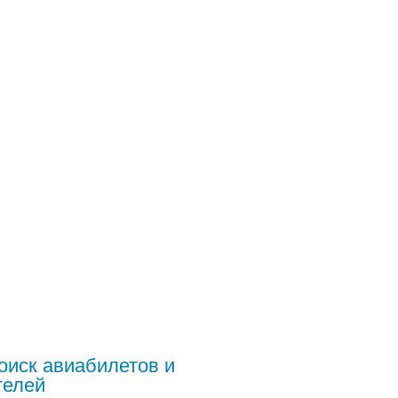
оиск авиабилетов и
телей