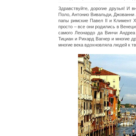
Здравствуйте, дорогие друзья! И 
Поло, Антонио Вивальди, Джованни
папы римские Павел II и Климент X
просто – все они родились в Венеци
самого Леонардо да Винчи Андреа
Тициан и Рихард Вагнер и многие д
многие века вдохновляла людей к тв