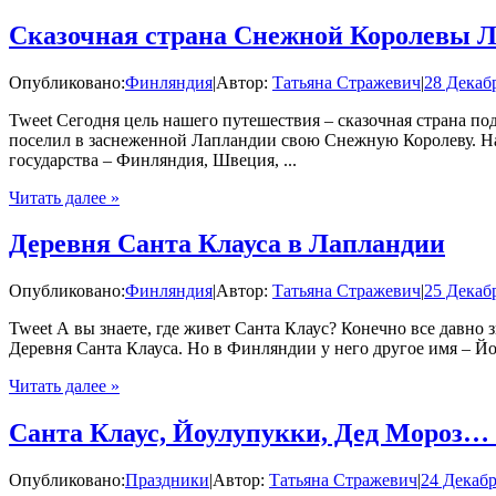
Сказочная страна Снежной Королевы 
Опубликовано:
Финляндия
|
Автор:
Татьяна Стражевич
|
28 Декаб
Tweet Сегодня цель нашего путешествия – сказочная страна по
поселил в заснеженной Лапландии свою Снежную Королеву. На с
государства – Финляндия, Швеция, ...
Читать далее »
Деревня Санта Клауса в Лапландии
Опубликовано:
Финляндия
|
Автор:
Татьяна Стражевич
|
25 Декаб
Tweet А вы знаете, где живет Санта Клаус? Конечно все давно
Деревня Санта Клауса. Но в Финляндии у него другое имя – Йоу
Читать далее »
Санта Клаус, Йоулупукки, Дед Мороз… 
Опубликовано:
Праздники
|
Автор:
Татьяна Стражевич
|
24 Декабр