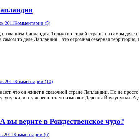
Лапландия
рь 2011
Комментарии (5)
д названием Лапландия. Только вот такой страны на самом деле
амом-то деле Лапландия – это огромная северная территория, п
рь 2011
Комментарии (10)
 знают, что он живет в сказочной стране Лапландии. Но не прос
лупукки, и эту деревню там называют Деревня Йоулупукки. А для
А вы верите в Рождественское чудо?
ь 2011
Комментарии (6)