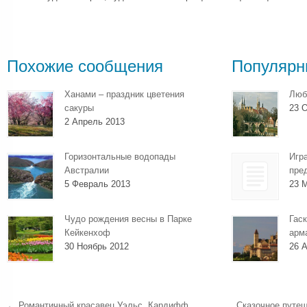
Похожие сообщения
Популярн
Ханами – праздник цветения
Люб
сакуры
23 О
2 Апрель 2013
Горизонтальные водопады
Игр
Австралии
пре
5 Февраль 2013
23 
Чудо рождения весны в Парке
Гаск
Кейкенхоф
арм
30 Ноябрь 2012
26 А
←
Романтичный красавец Уэльс. Кардифф
Сказочное путе