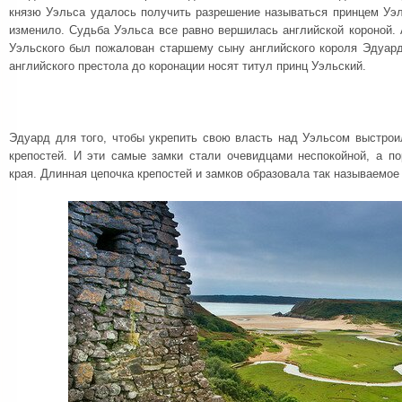
князю Уэльса удалось получить разрешение называться принцем Уэл
изменило. Судьба Уэльса все равно вершилась английской короной. 
Уэльского был пожалован старшему сыну английского короля Эдуард
английского престола до коронации носят титул принц Уэльский.
Эдуард для того, чтобы укрепить свою власть над Уэльсом выстро
крепостей. И эти самые замки стали очевидцами неспокойной, а по
края. Длинная цепочка крепостей и замков образовала так называемое