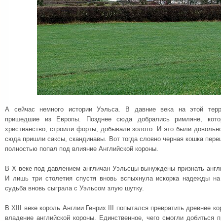
А сейчас немного истории Уэльса. В давние века на этой терр
пришедшие из Европы. Позднее сюда добрались римляне, кото
христианство, строили форты, добывали золото. И это были довольн
сюда пришли саксы, скандинавы. Вот тогда словно черная кошка пере
полностью попал под влияние Английской короны.
В X веке под давлением англичан Уэльсцы вынуждены признать англ
И лишь три столетия спустя вновь вспыхнула искорка надежды на
судьба вновь сыграла с Уэльсом злую шутку.
В XIII веке король Англии Генрих III попытался превратить древнее к
владение английской короны. Единственное, чего смогли добиться п