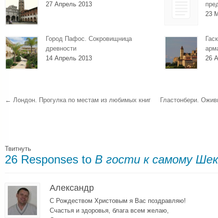
27 Апрель 2013
пре
23 
Город Пафос. Сокровищница
Гаск
древности
арм
14 Апрель 2013
26 А
←
Лондон. Прогулка по местам из любимых книг
Гластонбери. Ожив
Твитнуть
26 Responses to
В гости к самому Шек
Александр
С Рождеством Христовым я Вас поздравляю!
Счастья и здоровья, блага всем желаю,