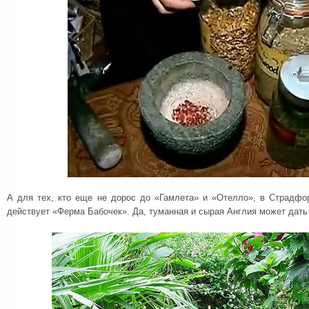
А для тех, кто еще не дорос до «Гамлета» и «Отелло», в Страдфо
действует «Ферма Бабочек». Да, туманная и сырая Англия может дат