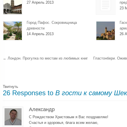
27 Апрель 2013
пре
23 
Город Пафос. Сокровищница
Гаск
древности
арм
14 Апрель 2013
26 А
←
Лондон. Прогулка по местам из любимых книг
Гластонбери. Ожив
Твитнуть
26 Responses to
В гости к самому Шек
Александр
С Рождеством Христовым я Вас поздравляю!
Счастья и здоровья, блага всем желаю,