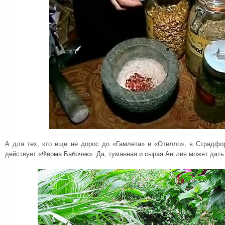
А для тех, кто еще не дорос до «Гамлета» и «Отелло», в Страдфо
действует «Ферма Бабочек». Да, туманная и сырая Англия может дат