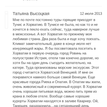
Татьяна Высоцкая
12 июля 2013
Мне по почте постоянно туры горящие приходят в
Тунис и Хорватию. В Тунисе не была, но как то и не
хочется в пекло ехать сейчас, туда наверное лучше
в межсезонье. А вот Хорватия по прежнему моя
любимая страна. Два раза была и еще хочу поехать.
Климат замечательный, даже в конце июля нет
изнуряющей жары. Я бы посоветовала посетить в
Хорватии в первую очередь город Ровинь на
полуострове Истрия, отели там конечно дорогие, но
хотя бы на один день съездить желательно, на
катере. Туда организованы морские экскурсии. Этот
город считается Хорватской Венецией. И мне он
понравился намного больше самой Венеции. Еще
красивые города Риека и Опатия. В Опатии мы жили,
очень живописный и современный курорт. В Хорватии
очень хорошая питьевая вода, можно пить прям из
крана в любом отеле. Вообще самые хорошие
курорты Хорватии находятся в заливе Кварнер. Ой,
Танюшек, раздразнила…на сегодняшний день