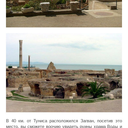
В 40 км. от Туниса расположился Загван, посетив это
место, вы сможете воочию увидеть руины храма Воды и