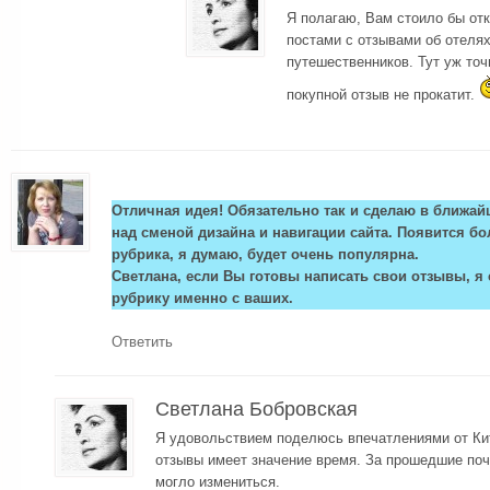
Я полагаю, Вам стоило бы от
постами с отзывами об отелях
путешественников. Тут уж точ
покупной отзыв не прокатит.
Отличная идея! Обязательно так и сделаю в ближай
над сменой дизайна и навигации сайта. Появится б
рубрика, я думаю, будет очень популярна.
Светлана, если Вы готовы написать свои отзывы, я
рубрику именно с ваших.
Ответить
Светлана Бобровская
Я удовольствием поделюсь впечатлениями от Кит
отзывы имеет значение время. За прошедшие почт
могло измениться.