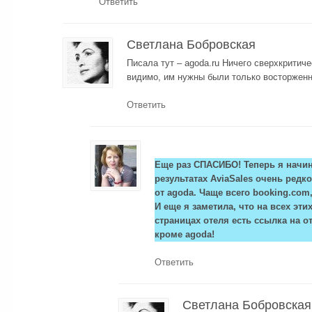
Ответить
Светлана Бобровская
Писала тут – agoda.ru Ничего сверхкритичес
видимо, им нужны были только восторженн
Ответить
Еще раз СПАСИБО! Теперь я начи
результатах AviaSales очень ред
от agoda. Чаще всего booking.com, 
И еще я заметила, что на всех эт
страницах отеля есть ссылка на от
кроме agoda!
Ответить
Светлана Бобровская