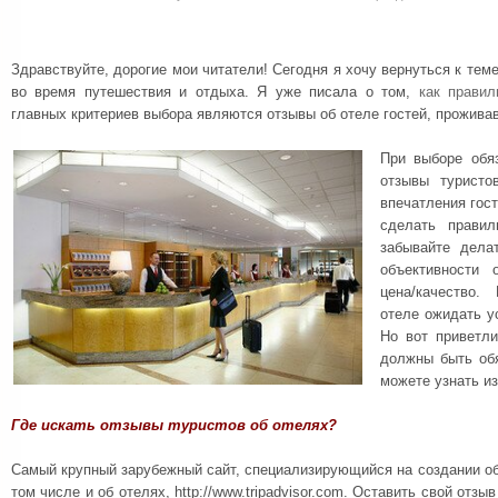
Здравствуйте, дорогие мои читатели! Сегодня я хочу вернуться к тем
во время путешествия и отдыха. Я уже писала о том,
как правил
главных критериев выбора являются отзывы об отеле гостей, прожива
При выборе обя
отзывы туристо
впечатления гост
сделать прави
забывайте дела
объективности 
цена/качество.
отеле ожидать у
Но вот приветл
должны быть обя
можете узнать из
Где искать отзывы туристов об отелях?
Самый крупный зарубежный сайт, специализирующийся на создании о
том числе и об отелях, http://www.tripadvisor.com. Оставить свой от