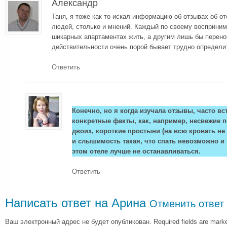
Александр
Таня, я тоже как то искал информацию об отзывах об от
людей, столько и мнений. Каждый по своему восприним
шикарных апартаментах жить, а другим лишь бы переноч
действительности очень порой бывает трудно определи
Ответить
Конечно, но я когда изучала отзывы, часто в
конкретные факты, как, например, несвежие п
двоих, короткие простыни (на всю кровать не 
и слышимость такая, что спать невозможно и т
этом отеле лучше не останавливаться.
Ответить
Написать ответ на
Арина
Отменить ответ
Ваш электронный адрес не будет опубликован. Required fields are mar