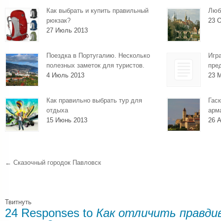
Как выбрать и купить правильный
Люб
рюкзак?
23 О
27 Июль 2013
Поездка в Португалию. Несколько
Игр
полезных заметок для туристов.
пре
4 Июль 2013
23 
Как правильно выбрать тур для
Гаск
отдыха
арм
15 Июнь 2013
26 А
←
Сказочный городок Павловск
Твитнуть
24 Responses to
Как отличить правди