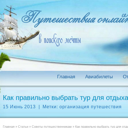
Главная
Авиабилеты
О
Как правильно выбрать тур для отдых
15 Июнь 2013
|
Метки:
организация путешествия
Главная
»
Статьи
»
Советы путешественникам
»
Как правильно выбрать тур для отд