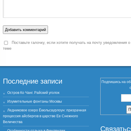
Поставьте галочку, если хотите получать на почту уведомления о
теме
Последние записи
Подпишись на об
Остров Ко Чанг. Райский уголок
Изумительные фонтаны Москвы
Ледниковое озеро Ёкюльсаурлоун: призрачная
процессия айсбергов в царстве Ее Снежного
Величества
Связатьс
Особенности отдыха в Финляндии