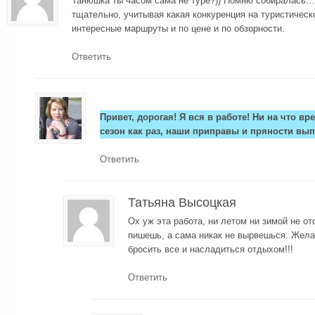
Танюшка ты часом сама не туре?)) Помню собиралась…
тщательно, учитывая какая конкуренция на туристическ
интересные маршруты и по цене и по обзорности.
Ответить
Привет, дорогая! Я вся в работе! Ни на что в
сезон как раз, наши приправы и пряности вып
Ответить
Татьяна Высоцкая
Ох уж эта работа, ни летом ни зимой не отс
пишешь, а сама никак не вырвешься. Жела
бросить все и насладиться отдыхом!!!
Ответить