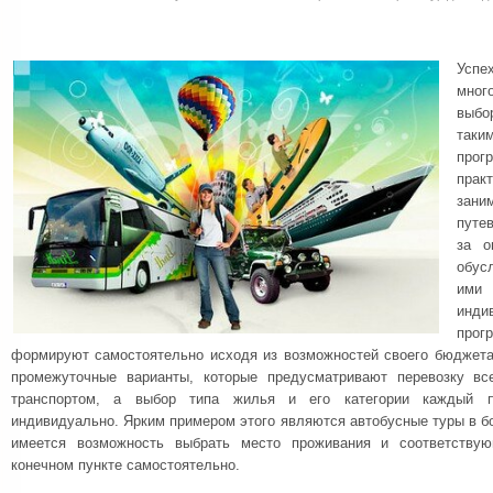
Усп
мног
выбор
таки
прог
пра
зани
путе
за о
обус
им
инди
про
формируют самостоятельно исходя из возможностей своего бюджета
промежуточные варианты, которые предусматривают перевозку в
транспортом, а выбор типа жилья и его категории каждый пу
индивидуально. Ярким примером этого являются автобусные туры в бол
имеется возможность выбрать место проживания и соответству
конечном пункте самостоятельно.