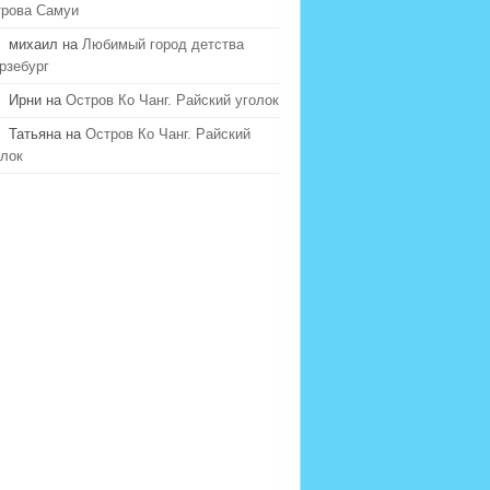
трова Самуи
михаил на
Любимый город детства
рзебург
Ирни на
Остров Ко Чанг. Райский уголок
Татьяна на
Остров Ко Чанг. Райский
олок