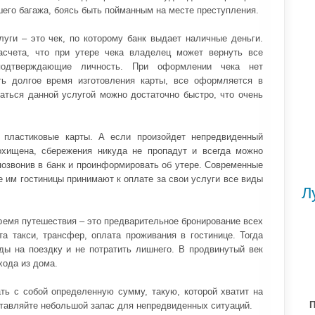
ашего багажа, боясь быть пойманным на месте преступления.
уги – это чек, по которому банк выдает наличные деньги.
счета, что при утере чека владелец может вернуть все
 подтверждающие личность. При оформлении чека нет
ть долгое время изготовления карты, все оформляется в
ваться данной услугой можно достаточно быстро, что очень
е пластиковые карты. А если произойдет непредвиденный
охищена, сбережения никуда не пропадут и всегда можно
позвонив в банк и проинформировать об утере. Современные
е им гостиницы принимают к оплате за свои услуги все виды
Л
ремя путешествия – это предварительное бронирование всех
та такси, трансфер, оплата проживания в гостинице. Тогда
ды на поездку и не потратить лишнего. В продвинутый век
хода из дома.
ть с собой определенную сумму, такую, которой хватит на
П
оставляйте небольшой запас для непредвиденных ситуаций.