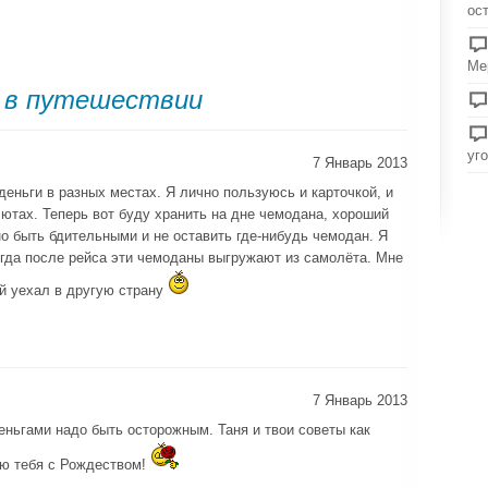
ос
Ме
 в путешествии
уг
7 Январь 2013
деньги в разных местах. Я лично пользуюсь и карточкой, и
лютах. Теперь вот буду хранить на дне чемодана, хороший
но быть бдительными и не оставить где-нибудь чемодан. Я
огда после рейса эти чемоданы выгружают из самолёта. Мне
ой уехал в другую страну
7 Январь 2013
еньгами надо быть осторожным. Таня и твои советы как
яю тебя с Рождеством!