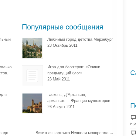
Популярные сообщения
ильный
Любимый город детства Мерзебург
23 Октябрь 2011
колько
Игра для блоггеров: «Опиши
С
стов.
предыдущий блог»
23 Май 2011
 для
Гасконь, Д’Артаньян,
арманьяк…..Франция мушкетеров
П
26 Август 2011
и 
анда
Визитная карточка Неаполя моцарелла
→