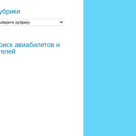
убрики
оиск авиабилетов и
телей