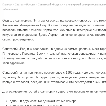
Главная
»
Статьи
»
Россия
»
Санаторий «Родник» – это широкий спектр медицинских
заболеваний
Отдых в санаториях Пятигорска всегда пользовался спросом, это втор
Кавказских Минеральных Вод. В этом городе не раз отдыхал и лечилс
писатель Михаил Юрьевич Лермонтов. Лечение в Пятигорске выбирали
искусства того времени. Здесь Лермонтов какое-то время жил, творил 
своих произведениях.
Санаторий «Родник» расположен в одном из самых красивых мест горо
Пятигорского Провала. Восхитительный вид из окон успокаивает и на
Поэтому множество людей, решившись поехать на курорт Пятигорск
,
о
этой здравнице.
Санаторий начал принимать постояльцев с 1983 года, и до сих пор ос
здравниц Пятигорска. На территории здравницы находятся четыре спа
корпус и столовая, соединенные отапливаемыми переходами с зимним
Для размещения гостей в санатории существует несколько типов номе
одно – и двухместные однокомнатные номера;
двухместные двухкомнатные номера;