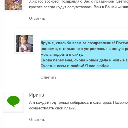
Христос воскрес! Поздравляю Вас с праздником Светло
красота всегда будут сопутствовать Вам в Вашей жизни
Ответить
Друзья, спасибо всем за поздравления! Постит
вовремя, я только что устроилась на новую р
могла подойти к сайту.
Снова перемены, снова новые дела и новые з
Счастья всем и любви! Я вас люблю!
Ответить
Ирина
А я каждый год только собираюсь в санаторий. Наверно
осуществлять свои планы)
Ответить