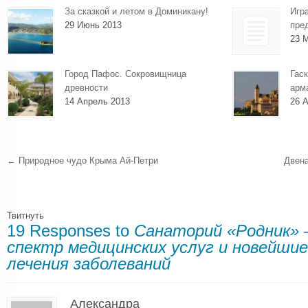
За сказкой и летом в Доминикану!
Игр
29 Июнь 2013
пре
23 
Город Пафос. Сокровищница
Гаск
древности
арм
14 Апрель 2013
26 А
←
Природное чудо Крыма Ай-Петри
Двен
Твитнуть
19 Responses to
Санаторий «Родник» 
спектр медицинских услуг и новейши
лечения заболеваний
Александра