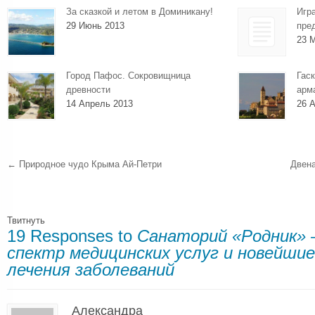
За сказкой и летом в Доминикану!
Игр
29 Июнь 2013
пре
23 
Город Пафос. Сокровищница
Гаск
древности
арм
14 Апрель 2013
26 А
←
Природное чудо Крыма Ай-Петри
Двен
Твитнуть
19 Responses to
Санаторий «Родник» 
спектр медицинских услуг и новейши
лечения заболеваний
Александра