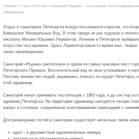
Главная
»
Статьи
»
Россия
»
Санаторий «Родник» – это широкий спектр медицинских
заболеваний
Отдых в санаториях Пятигорска всегда пользовался спросом, это втор
Кавказских Минеральных Вод. В этом городе не раз отдыхал и лечилс
писатель Михаил Юрьевич Лермонтов. Лечение в Пятигорске выбирали
искусства того времени. Здесь Лермонтов какое-то время жил, творил 
своих произведениях.
Санаторий «Родник» расположен в одном из самых красивых мест горо
Пятигорского Провала. Восхитительный вид из окон успокаивает и на
Поэтому множество людей, решившись поехать на курорт Пятигорск
,
о
этой здравнице.
Санаторий начал принимать постояльцев с 1983 года, и до сих пор ос
здравниц Пятигорска. На территории здравницы находятся четыре спа
корпус и столовая, соединенные отапливаемыми переходами с зимним
Для размещения гостей в санатории существует несколько типов номе
одно – и двухместные однокомнатные номера;
двухместные двухкомнатные номера;