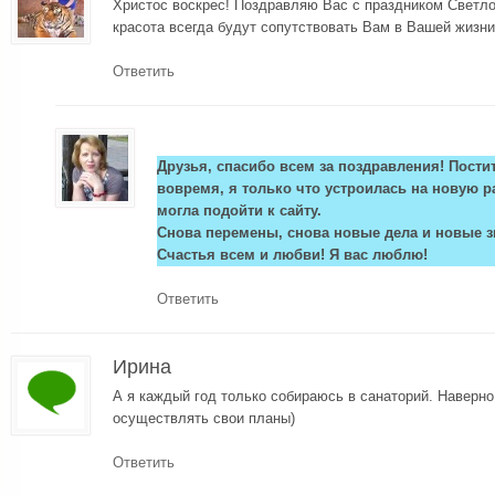
Христос воскрес! Поздравляю Вас с праздником Светло
красота всегда будут сопутствовать Вам в Вашей жизни
Ответить
Друзья, спасибо всем за поздравления! Постит
вовремя, я только что устроилась на новую р
могла подойти к сайту.
Снова перемены, снова новые дела и новые з
Счастья всем и любви! Я вас люблю!
Ответить
Ирина
А я каждый год только собираюсь в санаторий. Наверно
осуществлять свои планы)
Ответить