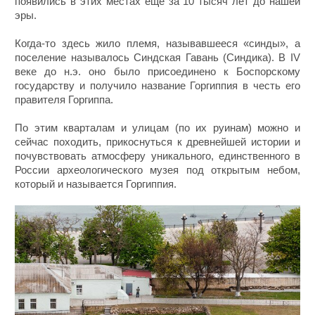
появились в этих местах еще за 10 тысяч лет до нашей
эры.
Когда-то здесь жило племя, называвшееся «синды», а
поселение называлось Синдская Гавань (Синдика). В IV
веке до н.э. оно было присоединено к Боспорскому
государству и получило название Горгиппия в честь его
правителя Горгиппа.
По этим кварталам и улицам (по их руинам) можно и
сейчас походить, прикоснуться к древнейшей истории и
почувствовать атмосферу уникального, единственного в
России археологического музея под открытым небом,
который и называется Горгиппия.