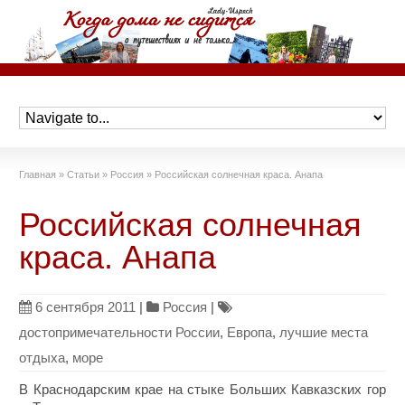
Главная
»
Статьи
»
Россия
»
Российская солнечная краса. Анапа
Российская солнечная
краса. Анапа
6 сентября 2011
|
Россия
|
достопримечательности России
,
Европа
,
лучшие места
отдыха
,
море
В Краснодарским крае на стыке Больших Кавказских гор