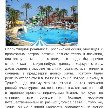
Неприглядная реальность российской осени, уносящая с
промозглым ветром остатки летнего тепла и позитива,
подтолкнула меня к мысли, что надо бы срочно
отправиться в какую-нибудь далекую жаркую страну,
дабы развеять хмурые мысли и подзапастись теплом и
солнцем в преддверии долгой зимы. Поэтому было
решено отправиться в Тунис из Уфы в ноябре. Почему в
Тунис? – да потому что эта страна не так заезжена
российскими туристами, не так известна, как застроенный
в древние времена пирамидами Египет, но, судя по
отзывам, все больше и больше любимая
путешественниками из разных уголков света. К тому же,
Тунис, он же бывший Карфаген, обладатель не менее