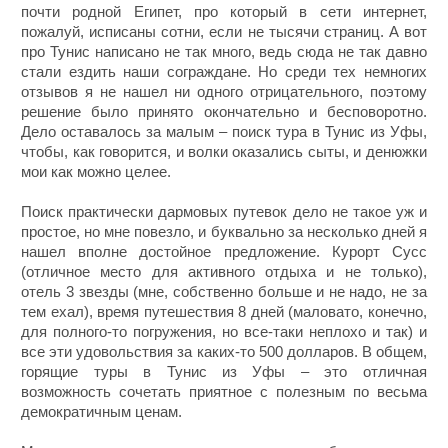
почти родной Египет, про который в сети интернет,
пожалуй, исписаны сотни, если не тысячи страниц. А вот
про Тунис написано не так много, ведь сюда не так давно
стали ездить наши сограждане. Но среди тех немногих
отзывов я не нашел ни одного отрицательного, поэтому
решение было принято окончательно и бесповоротно.
Дело оставалось за малым – поиск тура в Тунис из Уфы,
чтобы, как говорится, и волки оказались сыты, и денюжки
мои как можно целее.
Поиск практически дармовых путевок дело не такое уж и
простое, но мне повезло, и буквально за несколько дней я
нашел вполне достойное предложение. Курорт Сусс
(отличное место для активного отдыха и не только),
отель 3 звезды (мне, собственно больше и не надо, не за
тем ехал), время путешествия 8 дней (маловато, конечно,
для полного-то погружения, но все-таки неплохо и так) и
все эти удовольствия за каких-то 500 долларов. В общем,
горящие туры в Тунис из Уфы – это отличная
возможность сочетать приятное с полезным по весьма
демократичным ценам.