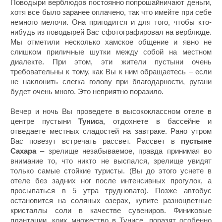
Поводыри верблюдов постоянно попрошайничают деньги,
хотя все было заранее оплачено, так что имейте при себе
немного мелочи. Она пригодится и для того, чтобы кто-
нибудь из поводырей Вас сфотографировал на верблюде.
Мы отметили несколько хамское общение и явно не
слишком приличные шутки между собой на местном
диалекте. При этом, эти жители пустыни очень
требовательны к тому, как Вы к ним обращаетесь – если
не наклонить слегка голову при благодарности, ругани
будет очень много. Это неприятно поразило.
Вечер и ночь Вы проведете в высококлассном отеле в
центре пустыни
Тунис
а, отдохнете в бассейне и
отведаете местных сладостей на завтраке. Рано утром
Вас повезут встречать рассвет. Рассвет в
пустыне
Сахара
– зрелище незабываемое, правда принимая во
внимание то, что никто не выспался, зрелище увидят
только самые стойкие туристы. (Вы до этого уснете в
отеле без задних ног после интенсивных прогулок, а
просыпаться в 5 утра трудновато). Позже автобус
остановится на соляных озерах, купите разноцветные
кристаллы соли в качестве сувениров. Финиковые
плантации, коих множество в Тунисе, поразят особенно