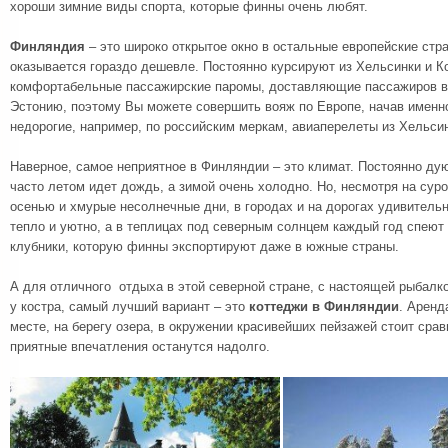
хороши зимние виды спорта, которые финны очень любят.
Финляндия
– это широко открытое окно в остальные европейские стр
оказывается гораздо дешевле. Постоянно курсируют из Хельсинки и К
комфортабельные пассажирские паромы, доставляющие пассажиров в
Эстонию, поэтому Вы можете совершить вояж по Европе, начав именн
недорогие, например, по российским меркам, авиаперелеты из Хельсин
Наверное, самое неприятное в Финляндии – это климат. Постоянно ду
часто летом идет дождь, а зимой очень холодно. Но, несмотря на сур
осенью и хмурые несолнечные дни, в городах и на дорогах удивительн
тепло и уютно, а в теплицах под северным солнцем каждый год спею
клубники, которую финны экспортируют даже в южные страны.
А для отличного отдыха в этой северной стране, с настоящей рыбалк
у костра, самый лучший вариант – это
коттеджи в Финляндии
. Аренд
месте, на берегу озера, в окружении красивейших пейзажей стоит сра
приятные впечатления останутся надолго.