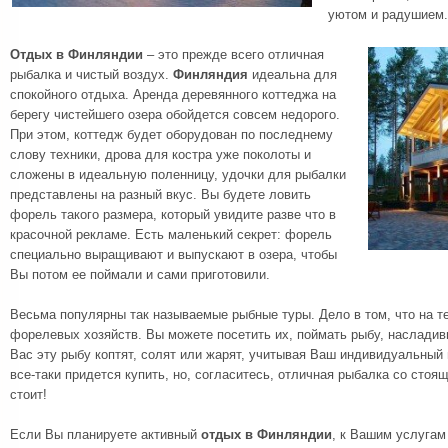
уютом и радушием.
Отдых в Финляндии
– это прежде всего отличная
рыбалка и чистый воздух.
Финляндия
идеальна для
спокойного отдыха. Аренда деревянного коттеджа на
берегу чистейшего озера обойдется совсем недорого.
При этом, коттедж будет оборудован по последнему
слову техники, дрова для костра уже поколоты и
сложены в идеальную поленницу, удочки для рыбалки
представлены на разный вкус. Вы будете ловить
форель такого размера, который увидите разве что в
красочной рекламе. Есть маленький секрет: форель
специально выращивают и выпускают в озера, чтобы
Вы потом ее поймали и сами приготовили.
Весьма популярны так называемые рыбные туры. Дело в том, что на 
форелевых хозяйств. Вы можете посетить их, поймать рыбу, наслади
Вас эту рыбу коптят, солят или жарят, учитывая Ваш индивидуальный 
все-таки придется купить, но, согласитесь, отличная рыбалка со стоя
стоит!
Если Вы планируете активный
отдых в Финляндии
, к Вашим услугам