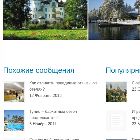
Похожие сообщения
Популярн
Как отличить правдивые отзывы об
Люб
отелях?
23 О
12 Февраль 2013
Тунис – бархатный сезон
Игр
продолжается!
пре
5 Ноябрь 2011
23 
Сад камней, крокодиловая
Гаск