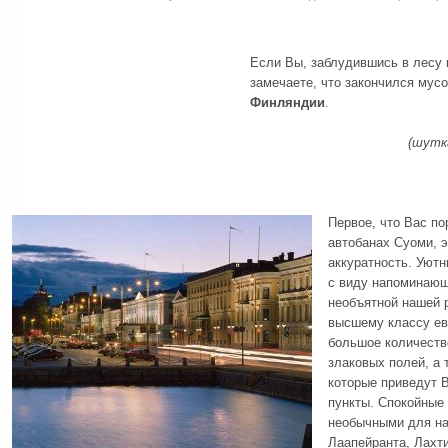
Если Вы, заблудившись в лесу 
замечаете, что закончился мусо
Финляндии
.
(шутк
Первое, что Вас по
автобанах Суоми, э
аккуратность. Уют
с виду напоминающ
необъятной нашей 
высшему классу ев
большое количеств
злаковых полей, а 
которые приведут 
пункты. Спокойные 
необычными для на
Лаапейранта, Лахти