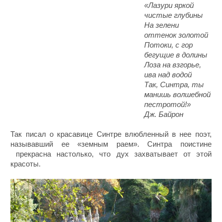
«Лазури яркой
чистые глубины
На зелени
оттенок золотой
Потоки, с гор
бегущие в долины
Лоза на взгорье,
ива над водой
Так, Синтра, ты
манишь волшебной
пестротой!»
Дж. Байрон
Так писал о красавице Синтре влюбленный в нее поэт,
называвший ее «земным раем». Синтра поистине
прекрасна настолько, что дух захватывает от этой
красоты.