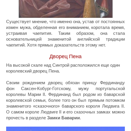
Существует мнение, что именно она, устав от постоянных
измен мужа, обделенная его вниманием, коротала время,
устраивая чаепития. Таким образом, она стала
основательницей знаменитой английской традиции
чаепитий. Хотя прямых доказательств этому нет.
Дворец Пена
На высокой скале над Синтрой расположился еще один
королевский дворец Пена.
Своим рождением дворец обязан принцу Фердинанду
фон Саксен-Кобург-Готскому, мужу португальской
королевы Марии II. Фердинанд был родом из баварской
королевской семьи, более того он был прямым потомком
знаменитого «сказочного» баварского короля Людвига II.
О самом короле Людвиге II и его сказочных замках можно
прочесть в разделе
Замки Баварии
.