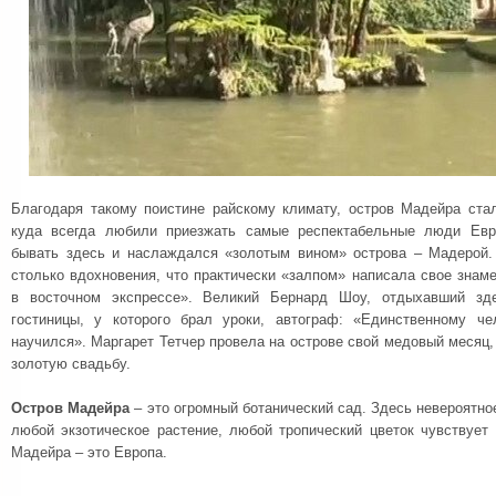
Благодаря такому поистине райскому климату, остров Мадейра ста
куда всегда любили приезжать самые респектабельные люди Евр
бывать здесь и наслаждался «золотым вином» острова – Мадерой.
столько вдохновения, что практически «залпом» написала свое знам
в восточном экспрессе». Великий Бернард Шоу, отдыхавший зде
гостиницы, у которого брал уроки, автограф: «Единственному че
научился». Маргарет Тетчер провела на острове свой медовый месяц, 
золотую свадьбу.
Остров Мадейра
– это огромный ботанический сад. Здесь невероятно
любой экзотическое растение, любой тропический цветок чувствует
Мадейра – это Европа.