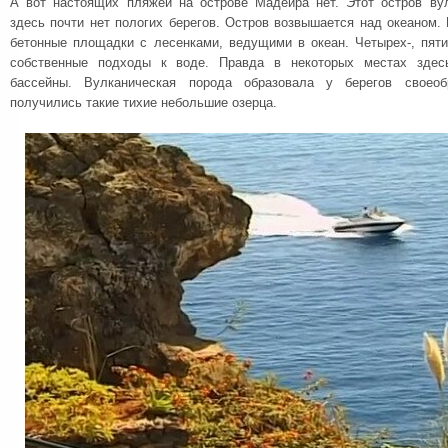
А вот настоящих пляжей на острове Мадейра нет. Этот остров ву
здесь почти нет пологих берегов. Остров возвышается над океаном. 
бетонные площадки с лесенками, ведущими в океан. Четырех-, пят
собственные подходы к воде. Правда в некоторых местах здес
бассейны. Вулканическая порода образовала у берегов своеобр
получились такие тихие небольшие озерца.