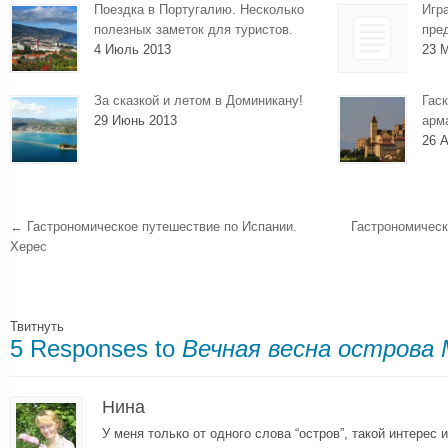
Поездка в Португалию. Несколько
Игр
полезных заметок для туристов.
пре
4 Июль 2013
23 
За сказкой и летом в Доминикану!
Гаск
29 Июнь 2013
арм
26 А
←
Гастрономическое путешествие по Испании.
Гастрономическ
Херес
Твитнуть
5 Responses to
Вечная весна острова
Нина
У меня только от одного слова “остров”, такой интерес