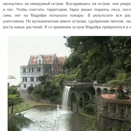
наткнулись на неведомый остров. Высадившись на остров, они увиде
и лес. Чтобы очистить территорию Зарку решил поджечь леса, посл
семь лет на Мадейре полыхали пожары. В результате вся рас
уничтожена. Но вулканическая земля острова, сдобренная пеплом, ок
роста новых растений. И со временем остров Мадейра превратился в 