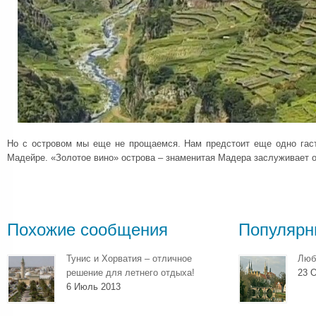
Но с островом мы еще не прощаемся. Нам предстоит еще одно гас
Мадейре. «Золотое вино» острова – знаменитая Мадера заслуживает о
Похожие сообщения
Популярн
Тунис и Хорватия – отличное
Люб
решение для летнего отдыха!
23 О
6 Июль 2013