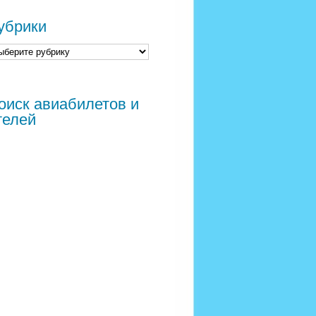
убрики
оиск авиабилетов и
телей