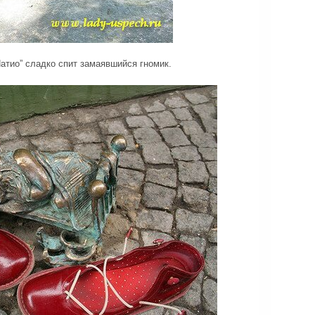
Патио” сладко спит замаявшийся гномик.