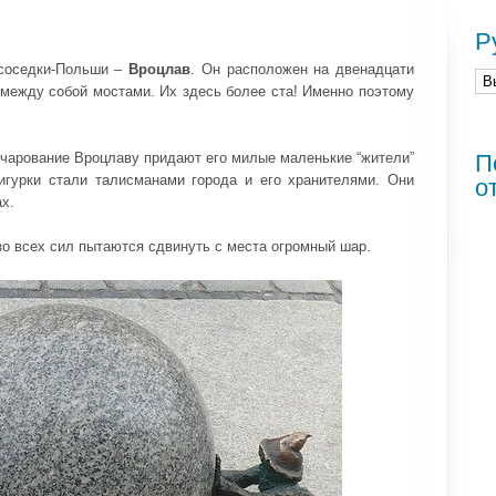
Р
 соседки-Польши –
Вроцлав
. Он расположен на двенадцати
 между собой мостами. Их здесь более ста! Именно поэтому
очарование Вроцлаву придают его милые маленькие “жители”
П
игурки стали талисманами города и его хранителями. Они
о
х.
о всех сил пытаются сдвинуть с места огромный шар.