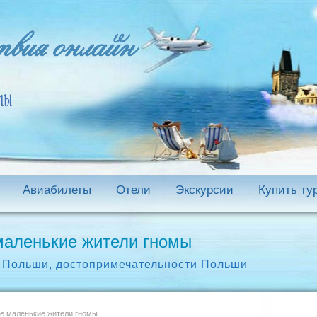
Авиабилеты
Отели
Экскурсии
Купить ту
маленькие жители гномы
а Польши
,
достопримечательности Польши
е маленькие жители гномы