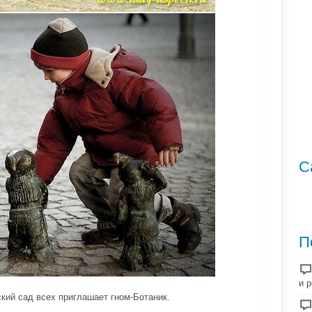
С
П
и 
кий сад всех приглашает гном-Ботаник.