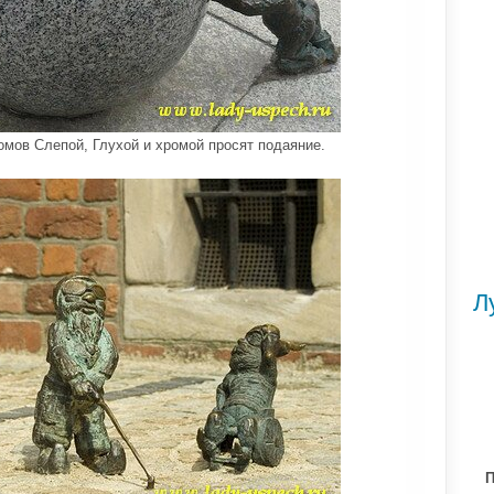
омов Слепой, Глухой и хромой просят подаяние.
Л
П