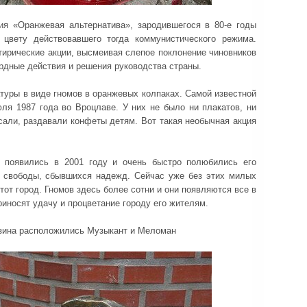
ия «Оранжевая альтернатива», зародившегося в 80-е годы
 цвету действовавшего тогда коммунистического режима.
тирические акции, высмеивая слепое поклонение чиновников
рдные действия и решения руководства страны.
атуры в виде гномов в оранжевых колпаках. Самой известной
юля 1987 года во Вроцлаве. У них не было ни плакатов, ни
сали, раздавали конфеты детям. Вот такая необычная акция
появились в 2001 году и очень быстро полюбились его
 свободы, сбывшихся надежд. Сейчас уже без этих милых
от город. Гномов здесь более сотни и они появляются все в
риносят удачу и процветание городу его жителям.
азина расположились Музыкант и Меломан