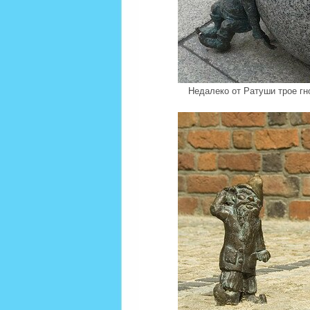
Недалеко от Ратуши трое гн