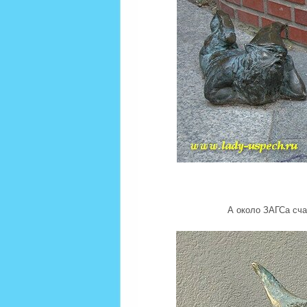
А около ЗАГСа сч