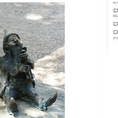
ос
Ме
уг