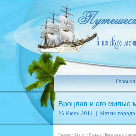
Главная
Вроцлав и его милые 
26 Июль 2011
|
Метки:
город
Главная
»
Статьи
»
Польша
»
Вроцлав и его милы