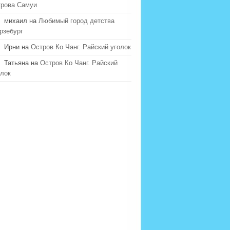
трова Самуи
михаил на
Любимый город детства
рзебург
Ирни на
Остров Ко Чанг. Райский уголок
Татьяна на
Остров Ко Чанг. Райский
олок