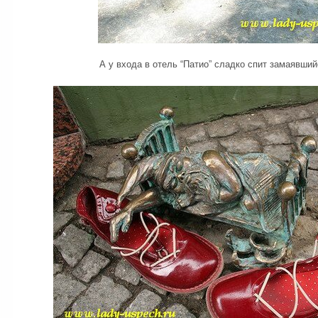
А у входа в отель “Патио” сладко спит замаявший