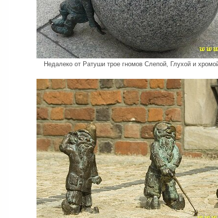
Недалеко от Ратуши трое гномов Слепой, Глухой и хромой