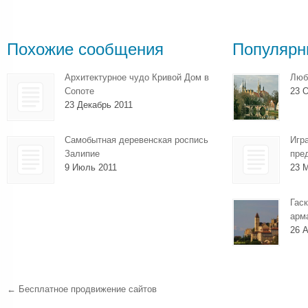
Похожие сообщения
Популярн
Архитектурное чудо Кривой Дом в
Люб
Сопоте
23 О
23 Декабрь 2011
Самобытная деревенская роспись
Игр
Залипие
пре
9 Июль 2011
23 
Гаск
арм
26 А
←
Бесплатное продвижение сайтов