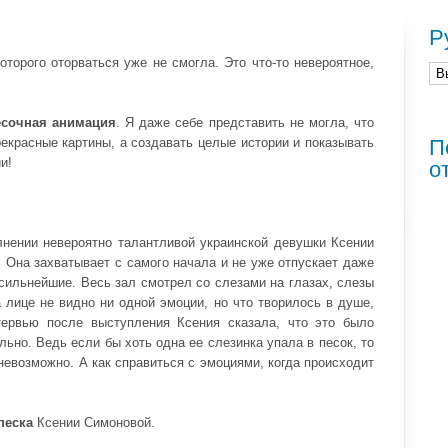
Р
оторого оторваться уже не смогла. Это что-то невероятное,
есочная анимация
. Я даже себе представить не могла, что
рекрасные картины, а создавать целые истории и показывать
П
и!
о
нении невероятно талантливой украинской девушки Ксении
 Она захватывает с самого начала и не уже отпускает даже
сильнейшие. Весь зал смотрел со слезами на глазах, слезы
 лице не видно ни одной эмоции, но что творилось в душе,
тервью после выступления Ксения сказала, что это было
ьно. Ведь если бы хоть одна ее слезинка упала в песок, то
невозможно. А как справиться с эмоциями, когда происходит
песка
Ксении Симоновой.