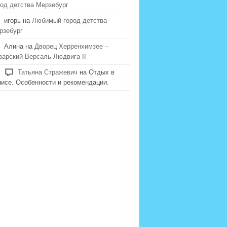
род детства Мерзебург
игорь на
Любимый город детства
рзебург
Алина на
Дворец Херренхимзее –
варский Версаль Людвига II
Татьяна Стражевич
на Отдых в
нисе. Особенности и рекомендации.