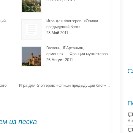
щий
Игра для блоггеров: «Опиши
предыдущий блог»
23 Май 2011
Гасконь, Д’Артаньян,
арманьяк…..Франция мушкетеров
26 Август 2011
С
кого
Игра для блоггеров: «Опиши предыдущий блог»
→
П
ем из песка
Мо