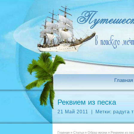
Главная
Реквием из песка
21 Май 2011
|
Метки:
радуга 
Главная
»
Статьи
»
Образ жизни
»
Реквием из пе