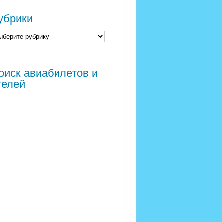
убрики
оиск авиабилетов и
телей