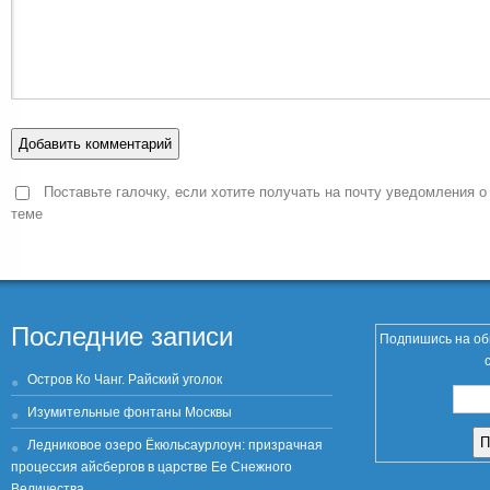
Поставьте галочку, если хотите получать на почту уведомления о
теме
Последние записи
Подпишись на об
Остров Ко Чанг. Райский уголок
Изумительные фонтаны Москвы
Ледниковое озеро Ёкюльсаурлоун: призрачная
процессия айсбергов в царстве Ее Снежного
Величества