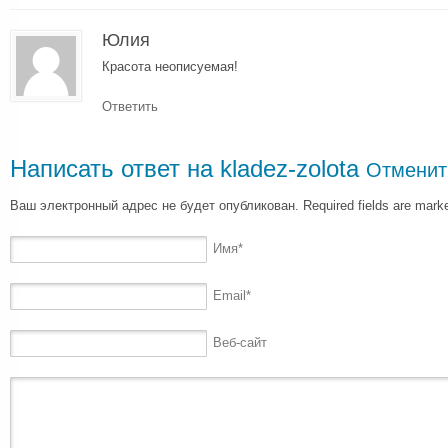
Юлия
Красота неописуемая!
Ответить
Написать ответ на
kladez-zolota
Отменит
Ваш электронный адрес не будет опубликован. Required fields are mar
Имя
*
Email
*
Веб-сайт