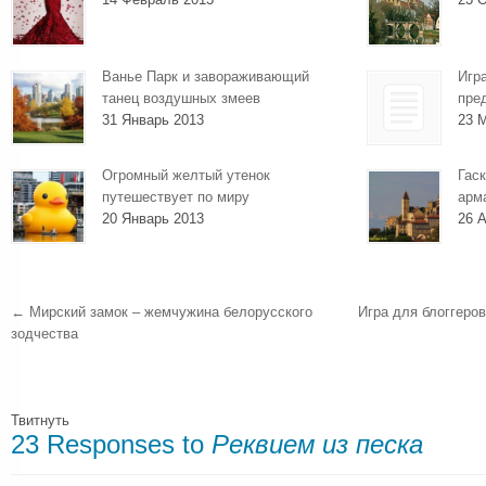
Ванье Парк и завораживающий
Игр
танец воздушных змеев
пре
31 Январь 2013
23 
Огромный желтый утенок
Гаск
путешествует по миру
арм
20 Январь 2013
26 А
←
Мирский замок – жемчужина белорусского
Игра для блоггеро
зодчества
Твитнуть
23 Responses to
Реквием из песка