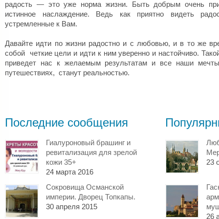
радость — это уже норма жизни. Быть добрым очень при
истинное наслаждение. Ведь как приятно видеть радос
устремленные к Вам.
Давайте идти по жизни радостно и с любовью, и в то же вр
собой четкие цели и идти к ним уверенно и настойчиво. Тако
приведет нас к желаемым результатам и все наши мечты
путешествиях, станут реальностью.
Последние сообщения
Популярн
Гиалуроновый брашинг и
Люб
ревитализация для зрелой
Мер
кожи 35+
23 
24 марта 2016
Сокровища Османской
Гас
империи. Дворец Топкапы.
арм
30 апреля 2015
муш
26 