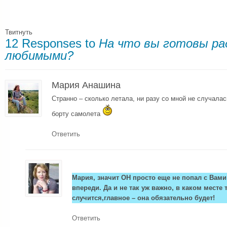
Твитнуть
12 Responses to
На что вы готовы ра
любимыми?
Мария Анашина
Странно – сколько летала, ни разу со мной не случала
борту самолета
Ответить
Мария, значит ОН просто еще не попал с Вами
впереди. Да и не так уж важно, в каком месте
случится,главное – она обязательно будет!
Ответить