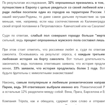
По результатам исследования,
32% опрошенных признались в том,
путешествие в Европу с целью увидеться со своей любимой ил
ради любви посетили один из городов на территории России
. 
нашей матушки-Родины, то даже самое дальнее путешествие за гра
меньше, чем, например, если наш соотечественник из Калининграда
своей второй половинки в Петропавловск- Камчатский или на Сахалин!
Судя по ответам,
слабый пол совершил гораздо больше ”жерт
сильный, ведь
процент опрошенных мужского пола составил лишь
При этом стоит отметить, что россиянки любят и, судя по ответа
самолета. Основываясь на результат опроса,
с каждым третьим
любовная история на борту самолета
. Вот только длительност
закончился, ведь половина ответивших заявила, что история продл
менее,
33% заявили, что история продлилась более 1 года
. Во
будьте бдительны с мимолетными знакомствами!
Наконец,
самым популярным и любимым романтическим направл
Париж, ведь 3/4 ответивших выбрали именно его
. Романтический 
а остальные 12% разделили между собой: Вена, Прага, Барселона и 
Компания Tripsta, как и обещала, сдержит свое слово и отправ