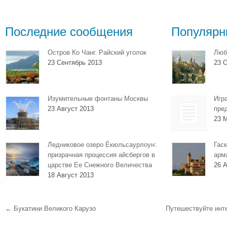
Последние сообщения
Популярн
Остров Ко Чанг. Райский уголок
Люб
23 Сентябрь 2013
23 О
Изумительные фонтаны Москвы
Игр
23 Август 2013
пре
23 
Ледниковое озеро Ёкюльсаурлоун:
Гаск
призрачная процессия айсбергов в
арм
царстве Ее Снежного Величества
26 А
18 Август 2013
←
Букатини Великого Карузо
Путешествуйте инте