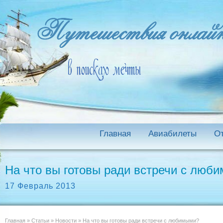
Главная
Авиабилеты
О
На что вы готовы ради встречи с люб
17 Февраль 2013
Главная
»
Статьи
»
Новости
»
На что вы готовы ради встречи с любимыми?