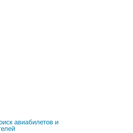
оиск авиабилетов и
телей