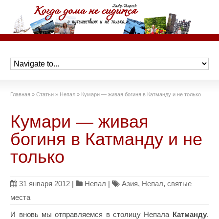
Главная
»
Статьи
»
Непал
»
Кумари — живая богиня в Катманду и не только
Кумари — живая
богиня в Катманду и не
только
31 января 2012
|
Непал
|
Азия
,
Непал
,
святые
места
И вновь мы отправляемся в столицу Непала
Катманду
.