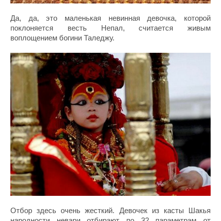
Да, да, это маленькая невинная девочка, которой
поклоняется весть Непал, считается живым
воплощением богини Таледжу.
Отбор здесь очень жесткий. Девочек из касты Шакья
народности невари отбирают по 32 параметрам от