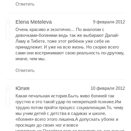
Ответить
Elena Meteleva
9 февраля 2012
Очень красиво и экзотично… По аналогии с
девочками-богинями ведь так же выбирают Далай-
Ламу в Тибете, тоже этот ребёнок уже себе не
принадлежит. И уже на всю жизнь. Но скорее всего
сами они воспринимают свою реальность по-другому,
иначе, чем мы.
Ответить
Юлия
10 февраля 2012
Какая печальная история.Быть живо богиней так
грустно и это такой удар по неокрепшей психике.Им
трудно потом пройти процесс социализации.То, чему
мы учим детей с детства в садиках и школе,
«богиня» всего этого лишена.А допускать убогих и
просящих до своих ног и вовсе
утомительно.Остаётся только подивиться, как они не