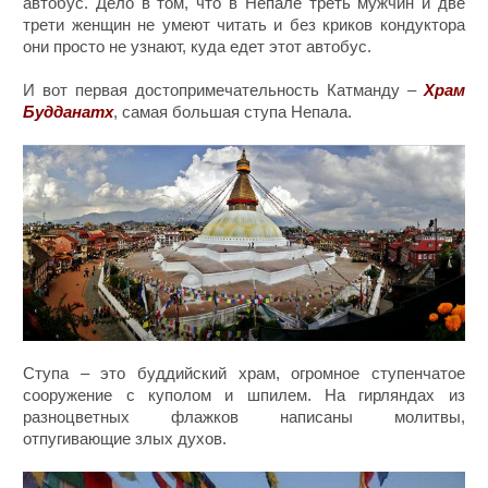
автобус. Дело в том, что в Непале треть мужчин и две
трети женщин не умеют читать и без криков кондуктора
они просто не узнают, куда едет этот автобус.
И вот первая достопримечательность Катманду –
Храм
Будданатх
, самая большая ступа Непала.
Ступа – это буддийский храм, огромное ступенчатое
сооружение с куполом и шпилем. На гирляндах из
разноцветных флажков написаны молитвы,
отпугивающие злых духов.