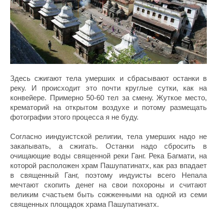
Здесь сжигают тела умерших и сбрасывают останки в
реку. И происходит это почти круглые сутки, как на
конвейере. Примерно 50-60 тел за смену. Жуткое место,
крематорий на открытом воздухе и потому размещать
фотографии этого процесса я не буду.
Согласно ииндуистской религии, тела умерших надо не
закапывать, а сжигать. Останки надо сбросить в
очищающие воды священной реки Ганг. Река Багмати, на
которой расположен храм Пашупатинатх, как раз впадает
в священный Ганг, поэтому индуисты всего Непала
мечтают скопить денег на свои похороны и считают
великим счастьем быть сожженными на одной из семи
священных площадок храма Пашупатинатх.