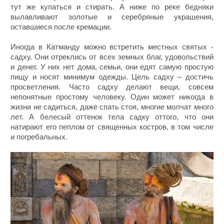
тут же купаться и стирать. А ниже по реке бедняки
вылавливают золотые и серебряные украшения,
оставшиеся после кремации.
Иногда в Катманду можно встретить местных святых -
садху. Они отреклись от всех земных благ, удовольствий
и денег. У них нет дома, семьи, они едят самую простую
пищу и носят минимум одежды. Цель садху – достичь
просветления. Часто садху делают вещи, совсем
непонятные простому человеку. Один может никогда в
жизни не садиться, даже спать стоя, многие молчат много
лет. А белесый оттенок тела садку оттого, что они
натирают его пеплом от священных костров, в том числе
и погребальных.