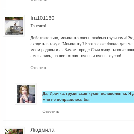
Ira101160
Танечка!
Действительно, мамалыга очень любима грузинами! Эх,
сходить в такую “Мамалыгу”! Кавказские блюда для мен
моем родном и любимом городе Сочи живут многие наци
смешались, но все готовят очень и очень вкусно!
Ответить
Да, Ирочка, грузинская кухня великолепна. Я 
мне не понравилось бы.
Ответить
Людмила