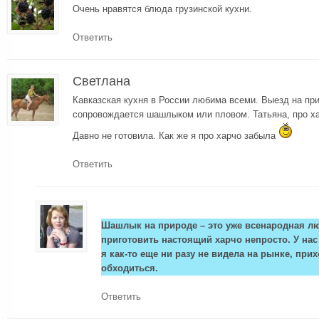
Очень нравятся блюда грузинской кухни.
Ответить
Светлана
Кавказская кухня в России любима всеми. Выезд на пр
сопровождается шашлыком или пловом. Татьяна, про ха
Давно не готовила. Как же я про харчо забыла
Ответить
Шашлык на природе – это уже всенародная лю
приготовить настоящий харчо непросто. У нас
я как-то еще ни разу не видела на рынке, при
обходиться.
Ответить