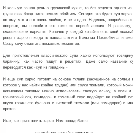
И коль уж зашла речь о грузинской кухне, то без рецепта одного 
грузинских блюд никак нельзя обойтись. Сегодня это будет суп харчо
потому, что я его очень люблю, и не я одна. Надеюсь, попробовав э
впервые, вы полюбите его тоже «с первой ложки». Я расскажу, 
классическом варианте. Конечно у каждой хозяйки есть свой «самы
рецепт харчо я когда-то нашла в книге Вильяма Похлебкина, и име
Сразу хочу отметить несколько моментов:
Для приготовления классического супа харчо используют говядину
баранину, как часто пишут в рецептах. Даже само название с
переводится как «суп из говядины».
И еще суп харчо готовят на основе тклапи (засушенное на солнце 
которое у нас найти крайне трудно) или соуса ткемали, который можн
неимением таковых можно использовать свежую алычу, а если и
гранатовый сок, помидоры и томатный соус подойдут на крайний сл
вкуса говяжьего бульона с кислотой ткемали (или помидоров) и мн
орехов…
Итак, как приготовить харчо. Нам понадобится:
свежей говядины (грудинка или