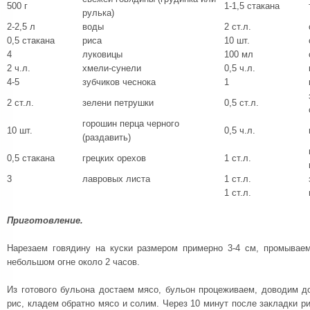
500 г
1-1,5 стакана
рулька)
2-2,5 л
воды
2 ст.л.
0,5 стакана
риса
10 шт.
4
луковицы
100 мл
2 ч.л.
хмели-сунели
0,5 ч.л.
4-5
зубчиков чеснока
1
2 ст.л.
зелени петрушки
0,5 ст.л.
горошин перца черного
10 шт.
0,5 ч.л.
(раздавить)
0,5 стакана
грецких орехов
1 ст.л.
3
лавровых листа
1 ст.л.
1 ст.л.
Приготовление.
Нарезаем говядину на куски размером примерно 3-4 см, промывае
небольшом огне около 2 часов.
Из готового бульона достаем мясо, бульон процеживаем, доводим д
рис, кладем обратно мясо и солим. Через 10 минут после закладки р