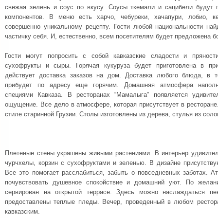
свежая зелень и соус по вкусу. Соусы ткемали и сацибели будут 
компонентов. В меню есть харчо, чебуреки, хачапури, лобио, к
совершенно уникальному рецепту. Гости любой национальности на
частичку себя. И, естественно, всем посетителям будет предложена б
Гости могут попросить с собой кавказские сладости и пряност
сухофрукты и сыры. Горячая кукуруза будет приготовлена в при
действует доставка заказов на дом. Доставка любого блюда, в 
прибудет по адресу еще горячим. Домашняя атмосфера наполн
специями Кавказа. В ресторанах “Мамалыга” появляется удивит
ощущение. Все дело в атмосфере, которая присутствует в ресторане
стиле старинной Грузии. Столы изготовлены из дерева, стулья из сол
Плетеные стены украшены живыми растениями. В интерьер удивите
чурчхелы, корзин с сухофруктами и зеленью. В дизайне присутству
Все это помогает расслабиться, забыть о повседневных заботах. А
почувствовать душевное спокойствие и домашний уют. По желан
сервирован на открытой террасе. Здесь можно наслаждаться п
предоставлены теплые пледы. Вечер, проведенный в любом рестор
кавказским.