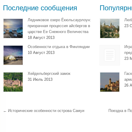
Последние сообщения
Популярн
Ледниковое озеро Ёкюльсаурлоун:
Люб
призрачная процессия айсбергов в
23 О
царстве Ее Снежного Величества
18 Август 2013
Особенности отдыха в Финляндии
Игр
10 Август 2013
пре
23 
Хейдельбергский замок
Гаск
31 Июль 2013
арм
26 А
←
Исторические особенности острова Самуи
Поездка в П