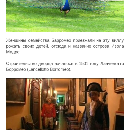
Женщины семейства Барромео приезжали на эту виллу
рожать своих детей, отсюда и название острова Изола
Мадре.
Строительство дворца началось в 1501 году Ланчелотто
Борромео (Lancellotto Borromeo).