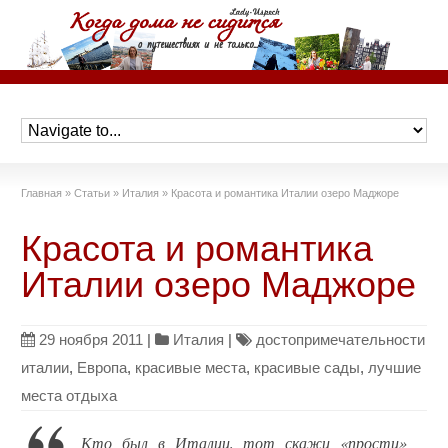
Главная
»
Статьи
»
Италия
»
Красота и романтика Италии озеро Маджоре
Красота и романтика
Италии озеро Маджоре
29 ноября 2011
|
Италия
|
достопримечательности
италии
,
Европа
,
красивые места
,
красивые сады
,
лучшие
места отдыха
Кто был в Италии, тот скажи «прости»