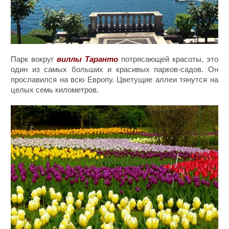
Парк вокруг
виллы
Таранто
потрясающей красоты, это
один из самых больших и красивых парков-садов. Он
прославился на всю Европу. Цветущие аллеи тянутся на
целых семь километров.