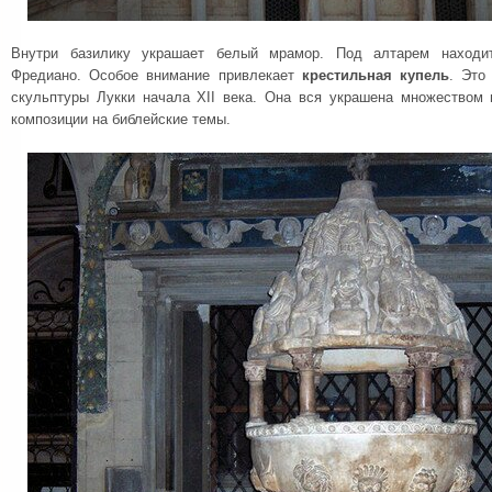
Внутри базилику украшает белый мрамор. Под алтарем находит
Фредиано. Особое внимание привлекает
крестильная купель
. Это
скульптуры Лукки начала XII века. Она вся украшена множеством
композиции на библейские темы.