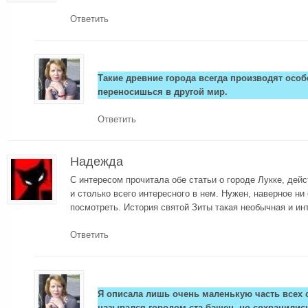
Ответить
Такие древние города всегда производят особ
переносишься в другой мир.
Ответить
Надежда
С интересом прочитала обе статьи о городе Лукке, дей
и столько всего интересного в нем. Нужен, наверное ни
посмотреть. История святой Зиты такая необычная и ин
Ответить
Я описала лишь очень маленькую часть всех с
назывался городом ста башен, но сохранились