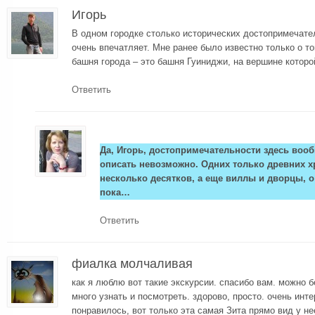
Игорь
В одном городке столько исторических достопримечате
очень впечатляет. Мне ранее было известно только о т
башня города – это башня Гуиниджи, на вершине которо
Ответить
Да, Игорь, достопримечательности здесь вооб
описать невозможно. Одних только древних 
несколько десятков, а еще виллы и дворцы, о
пока…
Ответить
фиалка молчаливая
как я люблю вот такие экскурсии. спасибо вам. можно б
много узнать и посмотреть. здорово, просто. очень инт
понравилось, вот только эта самая Зита прямо вид у не