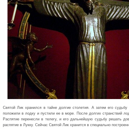
Святой Лик хранился в тайне долгие столетия. А затем его судьбу
положили в лодку и пустили ее в море. После долгих странствий ло
Распятие перенесли в телегу, и его дальнейшую судьбу решать до
распятие в Лукку. Сейчас Святой Лик хранится в специально построенн