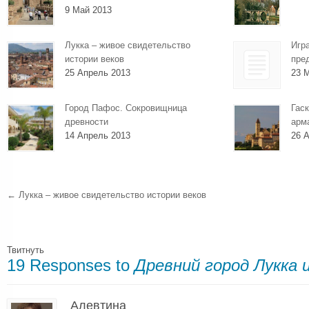
9 Май 2013
Лукка – живое свидетельство
Игр
истории веков
пре
25 Апрель 2013
23 
Город Пафос. Сокровищница
Гаск
древности
арм
14 Апрель 2013
26 А
←
Лукка – живое свидетельство истории веков
Твитнуть
19 Responses to
Древний город Лукка 
Алевтина