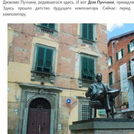
Джакомо Пуччини, родившегося здесь. И вот
Дом Пуччини
, принадле
Здесь прошло детство будущего композитора. Сейчас перед 
композитору.