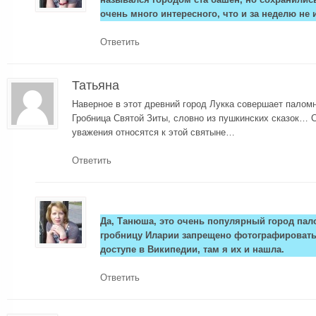
очень много интересного, что и за неделю не 
Ответить
Татьяна
Наверное в этот древний город Лукка совершает палом
Гробница Святой Зиты, словно из пушкинских сказок… 
уважения относятся к этой святыне…
Ответить
Да, Танюша, это очень популярный город пал
гробницу Иларии запрещено фотографировать
доступе в Википедии, там я их и нашла.
Ответить