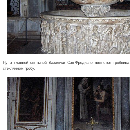
Ну а главной святыней базилики Сан-Фредиано является гробниц
стеклянном гробу.