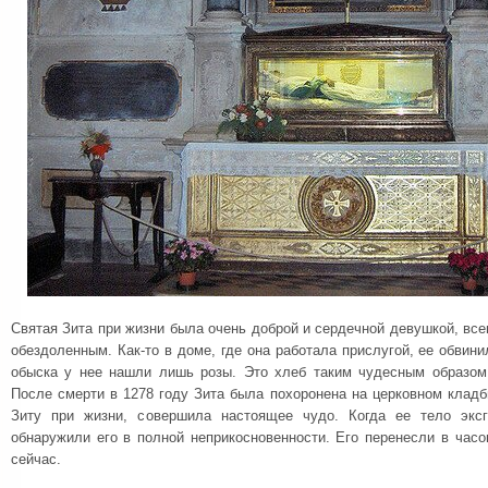
Святая Зита при жизни была очень доброй и сердечной девушкой, все
обездоленным. Как-то в доме, где она работала прислугой, ее обвини
обыска у нее нашли лишь розы. Это хлеб таким чудесным образом
После смерти в 1278 году Зита была похоронена на церковном клад
Зиту при жизни, совершила настоящее чудо. Когда ее тело экс
обнаружили его в полной неприкосновенности. Его перенесли в часо
сейчас.