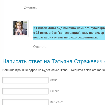
Ответить
У Святой Зиты вид конечно немного пугающий,
с 13 века, и без “консервации”, как, например
возраста она очень неплохо сохранилась.
Ответить
Написать ответ на
Татьяна Стражевич
Ваш электронный адрес не будет опубликован. Required fields are mar
Имя
*
Email
*
Веб-сайт