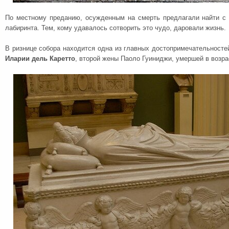
По местному преданию, осужденным на смерть предлагали найти с 
лабиринта. Тем, кому удавалось сотворить это чудо, даровали жизнь.
В ризнице собора находится одна из главных достопримечательносте
Иларии дель Каретто
, второй жены Паоло Гуиниджи, умершей в возра