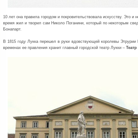
10 лет она правила городом и покровительствовала искусству. Это и н
время жил и творил сам Николо Поганини, который по некоторым св
Бонапарт.
В 1815 году Лукка перешел в руки вдовствующей королевы Этрурии 
временах ее правления хранит главный городской театр Лукки –
Театр