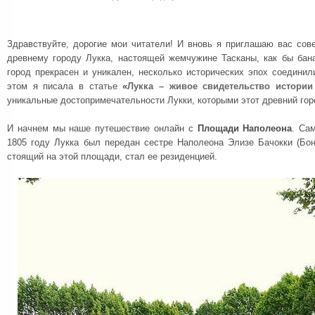
Здравствуйте, дорогие мои читатели! И вновь я приглашаю вас сов
древнему городу Лукка, настоящей жемчужине Тасканы, как бы бана
город прекрасен и уникален, несколько исторических эпох соедини
этом я писала в статье
«
Лукка – живое свидетельство истории
уникальные достопримечательности Лукки, которыми этот древний горо
И начнем мы наше путешествие онлайн с
Площади Наполеона
. Са
1805 году Лукка был передан сестре Наполеона Элизе Бачокки (Бо
стоящий на этой площади, стал ее резиденцией.