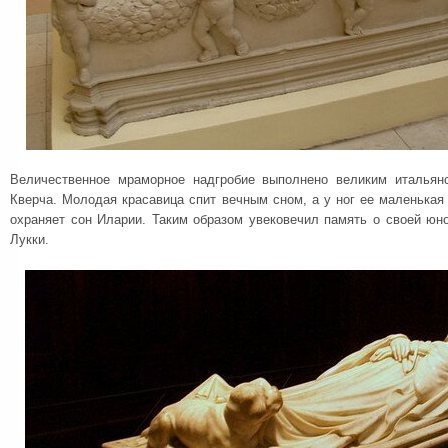
Величественное мраморное надгробие выполнено великим итальян
Кверча. Молодая красавица спит вечным сном, а у ног ее маленькая 
охраняет сон Иларии. Таким образом увековечил память о своей юн
Лукки.