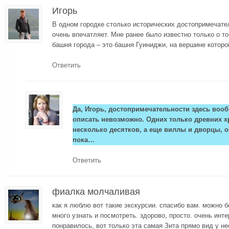
Игорь
В одном городке столько исторических достопримечате
очень впечатляет. Мне ранее было известно только о т
башня города – это башня Гуиниджи, на вершине которо
Ответить
Да, Игорь, достопримечательности здесь вооб
описать невозможно. Одних только древних 
несколько десятков, а еще виллы и дворцы, о
пока…
Ответить
фиалка молчаливая
как я люблю вот такие экскурсии. спасибо вам. можно б
много узнать и посмотреть. здорово, просто. очень инт
понравилось, вот только эта самая Зита прямо вид у не