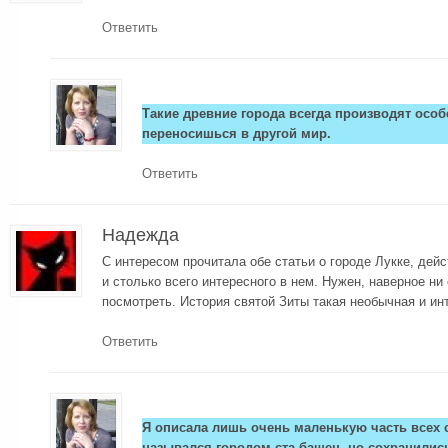
Ответить
Такие древние города всегда производят особ
переносишься в другой мир.
Ответить
Надежда
С интересом прочитала обе статьи о городе Лукке, дей
и столько всего интересного в нем. Нужен, наверное ни
посмотреть. История святой Зиты такая необычная и ин
Ответить
Я описала лишь очень маленькую часть всех с
назывался городом ста башен, но сохранились