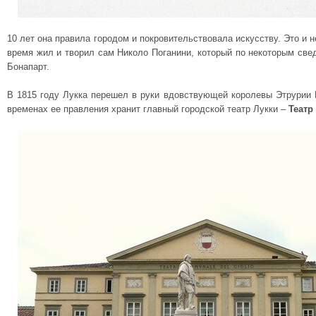
10 лет она правила городом и покровительствовала искусству. Это и н
время жил и творил сам Николо Поганини, который по некоторым св
Бонапарт.
В 1815 году Лукка перешел в руки вдовствующей королевы Этрурии 
временах ее правления хранит главный городской театр Лукки –
Театр