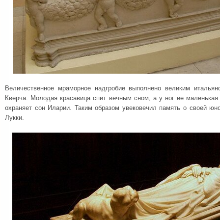
Величественное мраморное надгробие выполнено великим итальян
Кверча. Молодая красавица спит вечным сном, а у ног ее маленькая 
охраняет сон Иларии. Таким образом увековечил память о своей юн
Лукки.