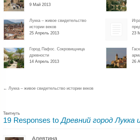
9 Май 2013
Лукка – живое свидетельство
Игр
истории веков
пре
25 Апрель 2013
23 
Город Пафос. Сокровищница
Гаск
древности
арм
14 Апрель 2013
26 А
←
Лукка – живое свидетельство истории веков
Твитнуть
19 Responses to
Древний город Лукка 
Алевтина