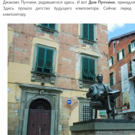
Джакомо Пуччини, родившегося здесь. И вот
Дом Пуччини
, принадле
Здесь прошло детство будущего композитора. Сейчас перед 
композитору.