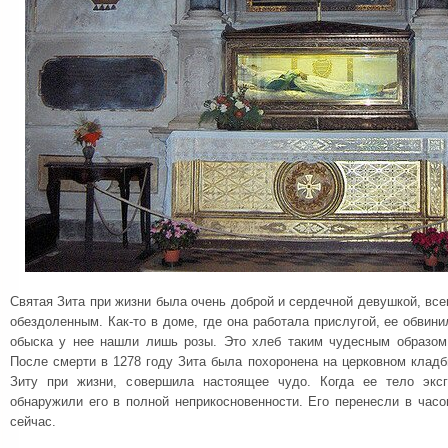
Святая Зита при жизни была очень доброй и сердечной девушкой, все
обездоленным. Как-то в доме, где она работала прислугой, ее обвини
обыска у нее нашли лишь розы. Это хлеб таким чудесным образом
После смерти в 1278 году Зита была похоронена на церковном клад
Зиту при жизни, совершила настоящее чудо. Когда ее тело экс
обнаружили его в полной неприкосновенности. Его перенесли в часо
сейчас.