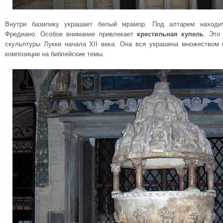
Внутри базилику украшает белый мрамор. Под алтарем находит
Фредиано. Особое внимание привлекает
крестильная купель
. Это
скульптуры Лукки начала XII века. Она вся украшена множеством
композиции на библейские темы.