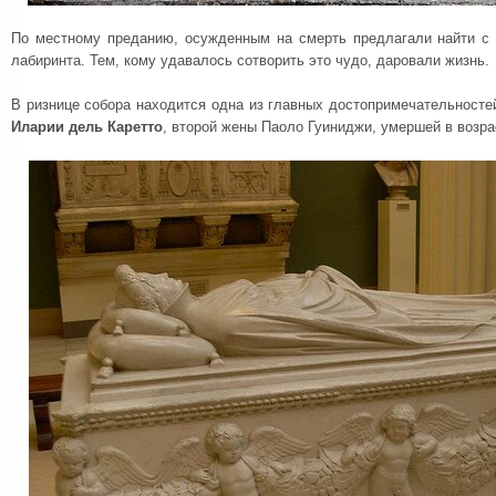
По местному преданию, осужденным на смерть предлагали найти с 
лабиринта. Тем, кому удавалось сотворить это чудо, даровали жизнь.
В ризнице собора находится одна из главных достопримечательносте
Иларии дель Каретто
, второй жены Паоло Гуиниджи, умершей в возра