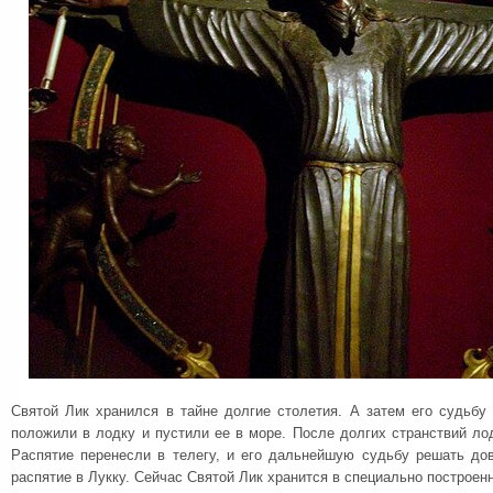
Святой Лик хранился в тайне долгие столетия. А затем его судьбу
положили в лодку и пустили ее в море. После долгих странствий ло
Распятие перенесли в телегу, и его дальнейшую судьбу решать до
распятие в Лукку. Сейчас Святой Лик хранится в специально построенн