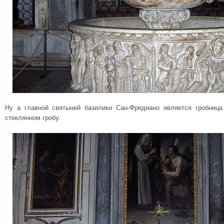
Ну а главной святыней базилики Сан-Фредиано является гробниц
стеклянном гробу.