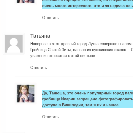
очень много интересного, что и за неделю не 
Ответить
Татьяна
Наверное в этот древний город Лукка совершает палом
Гробница Святой Зиты, словно из пушкинских сказок… 
уважения относятся к этой святыне…
Ответить
Да, Танюша, это очень популярный город пал
гробницу Иларии запрещено фотографировать
доступе в Википедии, там я их и нашла.
Ответить