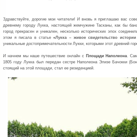
Здравствуйте, дорогие мои читатели! И вновь я приглашаю вас сов
древнему городу Лукка, настоящей жемчужине Тасканы, как бы бана
город прекрасен и уникален, несколько исторических эпох соедини
этом я писала в статье
«
Лукка – живое свидетельство истории
уникальные достопримечательности Лукки, которыми этот древний горо
И начнем мы наше путешествие онлайн с
Площади Наполеона
. Са
1805 году Лукка был передан сестре Наполеона Элизе Бачокки (Бо
стоящий на этой площади, стал ее резиденцией.