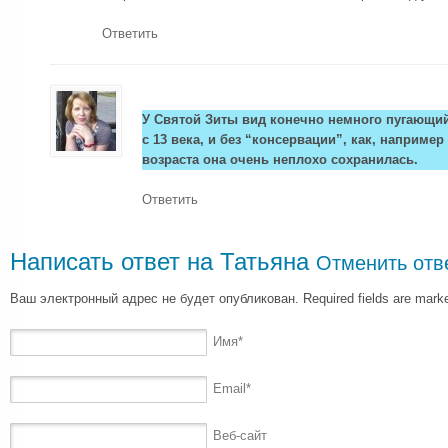
Ответить
У Святой Зиты вид конечно немного пугающий,
с 13 века, и без “консервации”, как, например
возраста она очень неплохо сохранилась.
Ответить
Написать ответ на
Татьяна
Отменить отв
Ваш электронный адрес не будет опубликован. Required fields are mar
Имя
*
Email
*
Веб-сайт