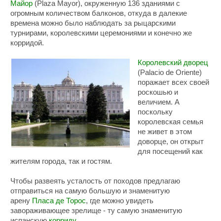
Майор
(Plaza Mayor), окруженную 136 зданиями с
огромным количеством балконов, откуда в далекие
времена можно было наблюдать за рыцарскими
турнирами, королевскими церемониями и конечно же
корридой.
Королевский дворец
(Palacio de Oriente)
поражает всех своей
роскошью и
величием. А
поскольку
королевская семья
не живет в этом
доворце, он открыт
для посещений как
жителям города, так и гостям.
Чтобы развеять усталость от походов предлагаю
отправиться на самую большую и знаменитую
арену
Пласа де Торос
, где можно увидеть
завораживающее зрелище - ту самую знаменитую
испанскую
корриду
.