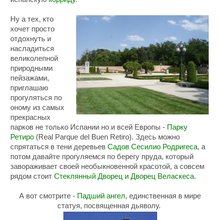
Ну а тех, кто
хочет просто
отдохнуть и
насладиться
великолепной
природными
пейзажами,
приглашаю
прогуляться по
оному из самых
прекрасных
парков не только Испании но и всей Европы -
Парку
Ретиро
(Real Parque del Buen Retiro). Здесь можно
спрятаться в тени деревьев
Садов Сесилио Родригеса
, а
потом давайте прогуляемся по берегу пруда, который
завораживает своей необыкновенной красотой, а совсем
рядом стоит
Стеклянный Дворец и Дворец Веласкеса
.
А вот смотрите -
Падший ангел
, единственная в мире
статуя, посвященная дьяволу.