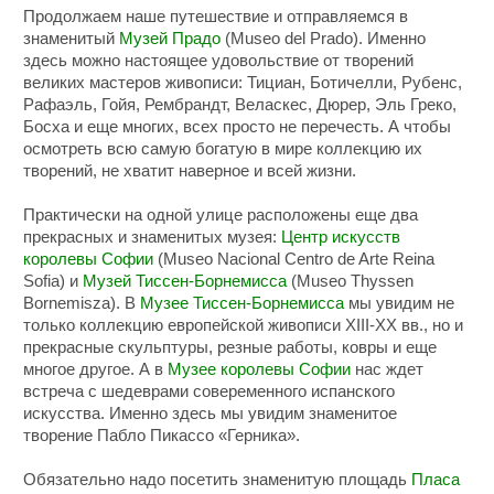
Продолжаем наше путешествие и отправляемся в
знаменитый
Музей Прадо
(Museo del Prado). Именно
здесь можно настоящее удовольствие от творений
великих мастеров живописи: Тициан, Ботичелли, Рубенс,
Рафаэль, Гойя, Рембрандт, Веласкес, Дюрер, Эль Греко,
Босха и еще многих, всех просто не перечесть. А чтобы
осмотреть всю самую богатую в мире коллекцию их
творений, не хватит наверное и всей жизни.
Практически на одной улице расположены еще два
прекрасных и знаменитых музея:
Центр искусств
королевы Софии
(Museo Nacional Centro de Arte Reina
Sofia) и
Музей Тиссен-Борнемисса
(Museo Thyssen
Bornemisza). В
Музее Тиссен-Борнемисса
мы увидим не
только коллекцию европейской живописи XIII-XX вв., но и
прекрасные скульптуры, резные работы, ковры и еще
многое другое. А в
Музее королевы Софии
нас ждет
встреча с шедеврами совеременного испанского
искусства. Именно здесь мы увидим знаменитое
творение Пабло Пикассо «Герника».
Обязательно надо посетить знаменитую площадь
Пласа