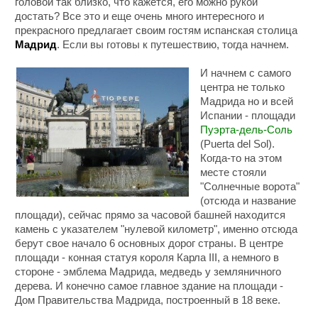
головой так близко, что кажется, его можно рукой
достать? Все это и еще очень много интересного и
прекрасного предлагает своим гостям испанская столица
Мадрид
. Если вы готовы к путешествию, тогда начнем.
И начнем с самого
центра не только
Мадрида но и всей
Испании - площади
Пуэрта-дель-Соль
(Puerta del Sol).
Когда-то на этом
месте стояли
"Солнечные ворота"
(отсюда и название
площади), сейчас прямо за часовой башней находится
камень с указателем "нулевой километр", именно отсюда
берут свое начало 6 основных дорог страны. В центре
площади - конная статуя короля Карла III, а немного в
стороне - эмблема Мадрида, медведь у земляничного
дерева. И конечно самое главное здание на площади -
Дом Правительства Мадрида, построенный в 18 веке.