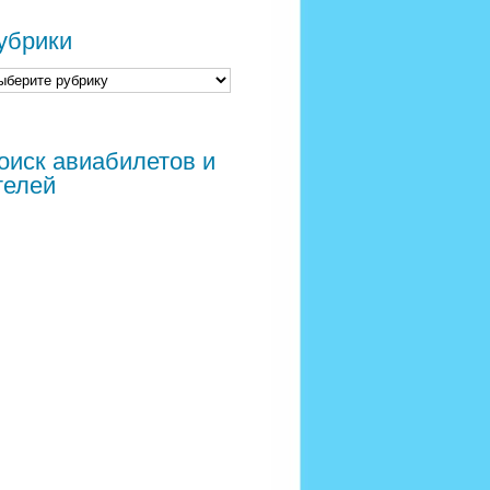
убрики
оиск авиабилетов и
телей