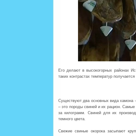
Его делают в высокогорных районах Исп
таких контрастах температур получаетс
Существуют два основных вида хамона –
– это породы свиней и их рацион. Самые 
за килограмм. Свиней для их произво
темного цвета.
Свежие свиные окорока засыпают кру