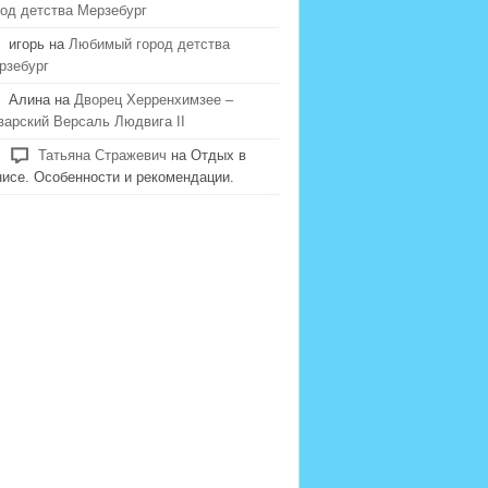
род детства Мерзебург
игорь на
Любимый город детства
рзебург
Алина на
Дворец Херренхимзее –
варский Версаль Людвига II
Татьяна Стражевич
на Отдых в
нисе. Особенности и рекомендации.