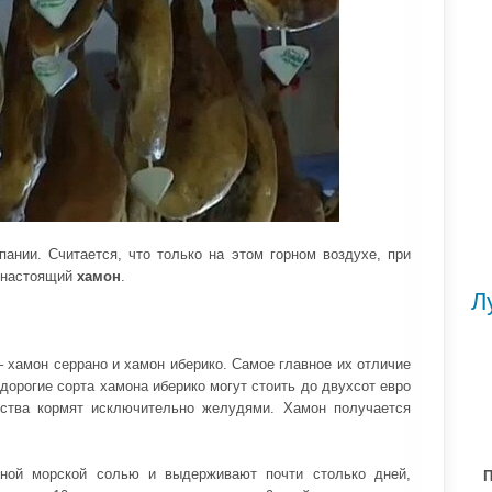
ании. Считается, что только на этом горном воздухе, при
я настоящий
хамон
.
Л
 хамон серрано и хамон иберико. Самое главное их отличие
дорогие сорта хамона иберико могут стоить до двухсот евро
дства кормят исключительно желудями. Хамон получается
пной морской солью и выдерживают почти столько дней,
П