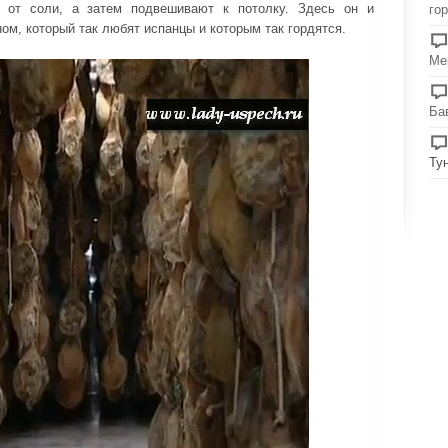
т от соли, а затем подвешивают к потолку. Здесь он и
го
м, который так любят испанцы и которым так гордятся.
Ме
Ба
Ту