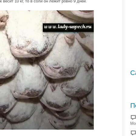
к весит 10 кг, то в соли он лежит ровно 9 дней.
С
П
Мо