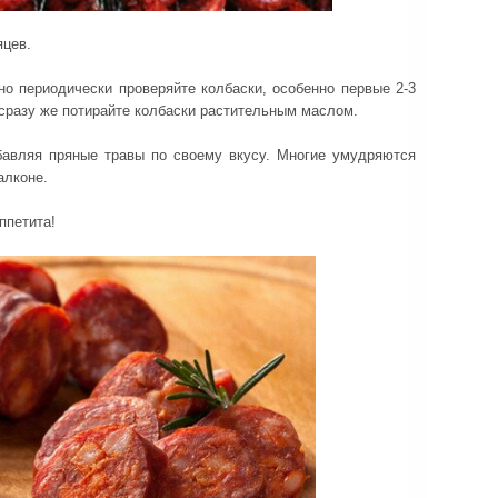
яцев.
но периодически проверяйте колбаски, особенно первые 2-3
сразу же потирайте колбаски растительным маслом.
бавляя пряные травы по своему вкусу. Многие умудряются
алконе.
ппетита!