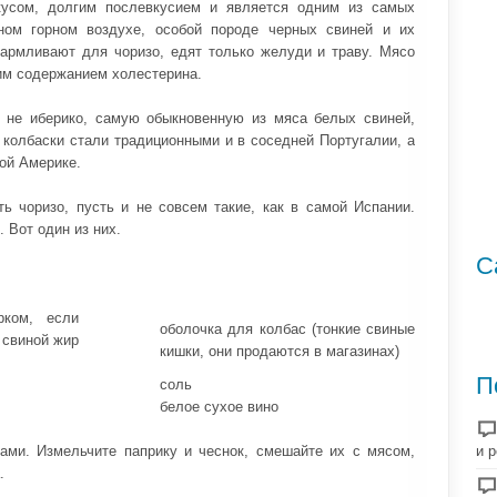
кусом, долгим послевкусием и является одним из самых
ном горном воздухе, особой породе черных свиней и их
кармливают для чоризо, едят только желуди и траву. Мясо
ким содержанием холестерина.
 не иберико, самую обыкновенную из мяса белых свиней,
 колбаски стали традиционными и в соседней Португалии, а
ой Америке.
ь чоризо, пусть и не совсем такие, как в самой Испании.
 Вот один из них.
С
рком, если
оболочка для колбас (тонкие свиные
 свиной жир
кишки, они продаются в магазинах)
П
соль
белое сухое вино
и 
ами. Измельчите паприку и чеснок, смешайте их с мясом,
.