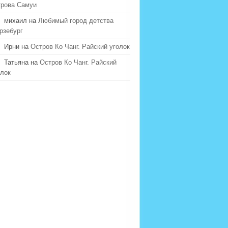
трова Самуи
михаил на
Любимый город детства
рзебург
Ирни на
Остров Ко Чанг. Райский уголок
Татьяна на
Остров Ко Чанг. Райский
олок