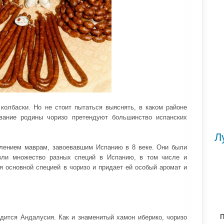
колбаски. Но не стоит пытаться выяснять, в каком районе
вание родины чоризо претендуют большинство испанских
Л
явлением маврам, завоевавшим Испанию в 8 веке. Они были
зли множество разных специй в Испанию, в том числе и
я основной специей в чоризо и придает ей особый аромат и
П
дится Андалусия. Как и знаменитый хамон иберико, чоризо