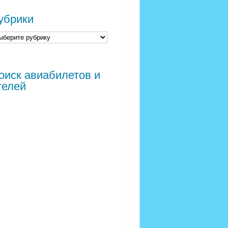
убрики
оиск авиабилетов и
телей