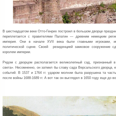
В шестнадцатом веке Отто-Генрих построил в большом дворце праздни
переплетается с правителями Палатин — древним немецким реги
империя. Они в начале XVII века были главными игроками, 
политической сцене. Своей резиденцией замковое сооружение сде
королем империи.
Рядом с дворцом располагается великолепный сад, признанный 
света». Несомненно, он затмил бы славу сада Версальского дворца, 
событий. В 1537 и 1764 гг. ударом молнии была разрушена та част
после войны 1688-1689 гг. А вот так он выглядел в 1650 году еще до в