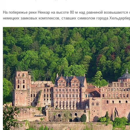
На побережье реки Неккар на высоте 80 м над равниной возвышаются
немецких замковых комплексов, ставших символом города Хельдербер