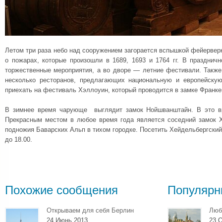
Летом три раза небо над сооружением загорается вспышкой фейерверк
о пожарах, которые произошли в 1689, 1693 и 1764 гг. В празднич
торжественные мероприятия, а во дворе — летние фестивали. Также
несколько ресторанов, предлагающих национальную и европейск
приехать на фестиваль Хэллоуин, который проводится в замке Франке
В зимнее время чарующе выглядит замок Нойшванштайн. В это вр
Прекрасным местом в любое время года является соседний замок 
подножия Баварских Альп в тихом городке. Посетить Хейдельбергский
до 18.00.
Похожие сообщения
Популярн
Открываем для себя Берлин
Люб
24 Июнь 2013
23 О