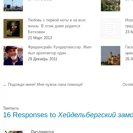
Любовь с первой ноты и на всю
Игр
жизнь. В этом доме родился
пре
Бетховен
23 
21 Март 2013
Фриденсрайх Хундертвассер. Жил-
Гаск
был архитектор один…
арм
29 Декабрь 2011
26 А
←
Подожди меня! Мне нужна лапа помощи!
Особ
Твитнуть
16 Responses to
Хейдельбергский зам
Людмила