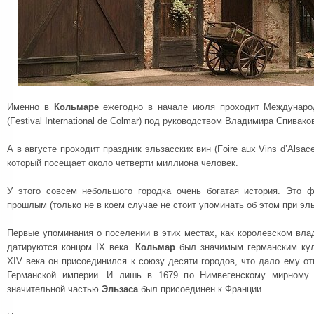
Именно в
Кольмаре
ежегодно в начале июля проходит Междунаро
(Festival International de Colmar) под руководством Владимира Спивако
А в августе проходит праздник эльзасских вин (Foire aux Vins d’Alsac
который посещает около четверти миллиона человек.
У этого совсем небольшого городка очень богатая история. Это 
прошлым (только не в коем случае не стоит упоминать об этом при эль
Первые упоминания о поселении в этих местах, как королевском влад
датируются концом IX века.
Кольмар
был значимым германским кул
XIV века он присоединился к союзу десяти городов, что дало ему о
Германской империи. И лишь в 1679 по Нимвегенскому мирному 
значительной частью
Эльзаса
был присоединен к Франции.