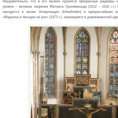
Неудивительно, что в его музеях хранятся прекрасные шедевры н
уровня – великое творение Матиаса Грюневальда (1512 – 1516 г.г.)
находится в музее Унтерлинден (Unterlinden) и прекраснейшая 
«Мадонна в беседке из роз» (1473 г.), хранящаяся в доминиканской цер