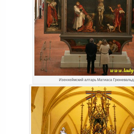
Изенхеймский алтарь Матиаса Грюневальд