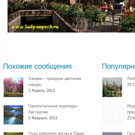
Похожие сообщения
Популярн
Ханами – праздник цветения
Люб
сакуры
23 О
2 Апрель 2013
Горизонтальные водопады
Игр
Австралии
пре
5 Февраль 2013
23 
Чудо рождения весны в Парке
Гаск