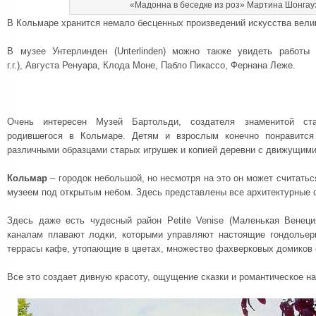
«Мадонна в беседке из роз» Мартина Шонгау
В Кольмаре хранится немало бесценных произведений искусства вели
В музее Унтерлинден (Unterlinden) можно также увидеть работы 
г.г.), Августа Ренуара, Клода Моне, Пабло Пикассо, Фернана Леже.
Очень интересен Музей Бартольди, создателя знаменитой ст
родившегося в Кольмаре. Детям и взрослым конечно понравится
различными образцами старых игрушек и копией деревни с движущим
Кольмар
– городок небольшой, но несмотря на это он может считать
музеем под открытым небом. Здесь представлены все архитектурные 
Здесь даже есть чудесный район Petite Venise (Маленькая Венец
каналам плавают лодки, которыми управляют настоящие гондольер
террасы кафе, утопающие в цветах, множество фахверковых домиков
Все это создает дивную красоту, ощущение сказки и романтическое на