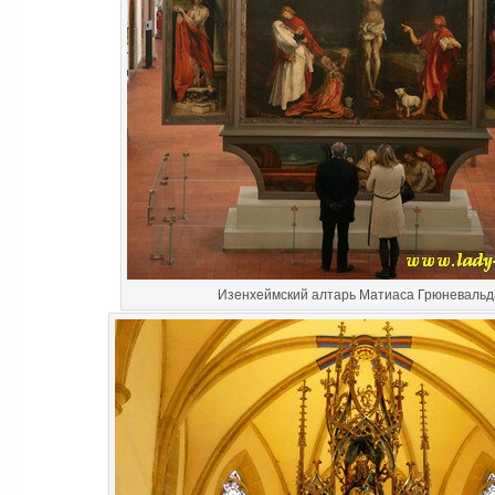
Изенхеймский алтарь Матиаса Грюневальд