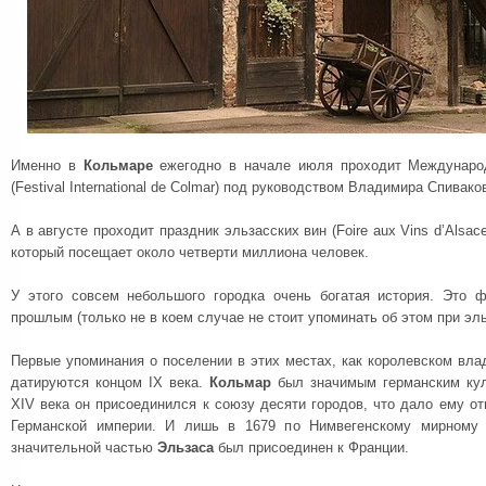
Именно в
Кольмаре
ежегодно в начале июля проходит Междунаро
(Festival International de Colmar) под руководством Владимира Спивако
А в августе проходит праздник эльзасских вин (Foire aux Vins d’Alsac
который посещает около четверти миллиона человек.
У этого совсем небольшого городка очень богатая история. Это 
прошлым (только не в коем случае не стоит упоминать об этом при эль
Первые упоминания о поселении в этих местах, как королевском влад
датируются концом IX века.
Кольмар
был значимым германским кул
XIV века он присоединился к союзу десяти городов, что дало ему о
Германской империи. И лишь в 1679 по Нимвегенскому мирному 
значительной частью
Эльзаса
был присоединен к Франции.