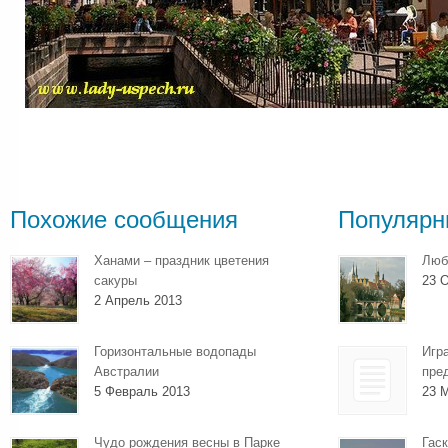
Похожие сообщения
Популярн
Ханами – праздник цветения
Люб
сакуры
23 О
2 Апрель 2013
Горизонтальные водопады
Игр
Австралии
пре
5 Февраль 2013
23 
Чудо рождения весны в Парке
Гаск