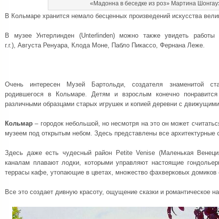
«Мадонна в беседке из роз» Мартина Шонгау
В Кольмаре хранится немало бесценных произведений искусства вели
В музее Унтерлинден (Unterlinden) можно также увидеть работы 
г.г.), Августа Ренуара, Клода Моне, Пабло Пикассо, Фернана Леже.
Очень интересен Музей Бартольди, создателя знаменитой ст
родившегося в Кольмаре. Детям и взрослым конечно понравится
различными образцами старых игрушек и копией деревни с движущим
Кольмар
– городок небольшой, но несмотря на это он может считать
музеем под открытым небом. Здесь представлены все архитектурные 
Здесь даже есть чудесный район Petite Venise (Маленькая Венец
каналам плавают лодки, которыми управляют настоящие гондольер
террасы кафе, утопающие в цветах, множество фахверковых домиков
Все это создает дивную красоту, ощущение сказки и романтическое на