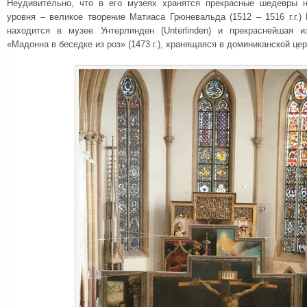
Неудивительно, что в его музеях хранятся прекрасные шедевры н
уровня – великое творение Матиаса Грюневальда (1512 – 1516 г.г.)
находится в музее Унтерлинден (Unterlinden) и прекраснейшая 
«Мадонна в беседке из роз» (1473 г.), хранящаяся в доминиканской цер