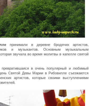
лле
принимали в деревне бродячих артистов,
сников и музыкантов. Основным музыкальным
которая звучала во время молитвы в капелле святой
, превратившаяся в очень популярный и любимый
 день Святой Девы Марии в Рибовилле съезжаются
венских артистов, которые своими выступлениями
овителей.