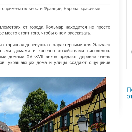
топримечательности Франции
,
Европа
,
красивые
илометрах от города Кольмар находится не просто
ое место стоит того, чтобы о нем рассказать.
шая старинная деревушка с характерными для Эльзаса
нными домами и конечно хозяйствами виноделов.
ми домами XVI-XVII веков придают деревне очень
тов, украшающих дома и улицы создают ощущение
П
о