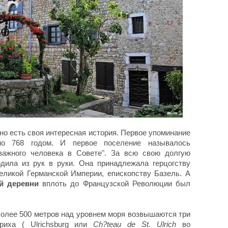
но есть своя интересная история. Первое упоминание
но 768 годом. И первое поселение называлось
 отважного человека в Совете". За всю свою долгую
дила из рук в руки. Она принадлежала герцогству
еликой Германской Империи, епископству Базель. А
ой деревни
вплоть до Французской Революции был
более 500 метров над уровнем моря возвышаются три
риха ( Ulrichsburg или
Ch?teau de St. Ulrich
во