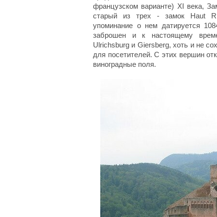
французском варианте) XI века, За
старый из трех - замок Haut Rib
упоминание о нем датируется 108
заброшен и к настоящему време
Ulrichsburg и Giersberg, хоть и не 
для посетителей. С этих вершин от
виноградные поля.