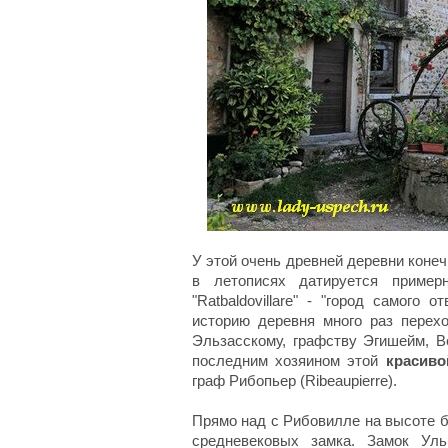
У этой очень древней деревни конеч
в летописях датируется пример
"Ratbaldovillare" - "город самого
историю деревня много раз перехо
Эльзасскому, графству Эгишейм, В
последним хозяином этой
красив
граф Рибопьер (Ribeaupierre).
Прямо над с Рибовилле на высоте 
средневековых замка. Замок Уль