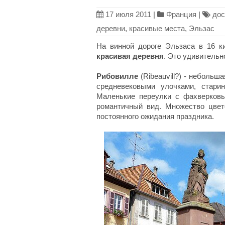
17 июля 2011
|
Франция
|
дос
деревни
,
красивые места
,
Эльзас
На винной дороге Эльзаса в 16 к
красивая деревня
. Это удивительн
Рибовилле
(Ribeauvill?) - неболь
средневековыми улочками, стари
Маленькие переулки с фахверковы
романтичный вид. Множество цве
постоянного ожидания праздника.