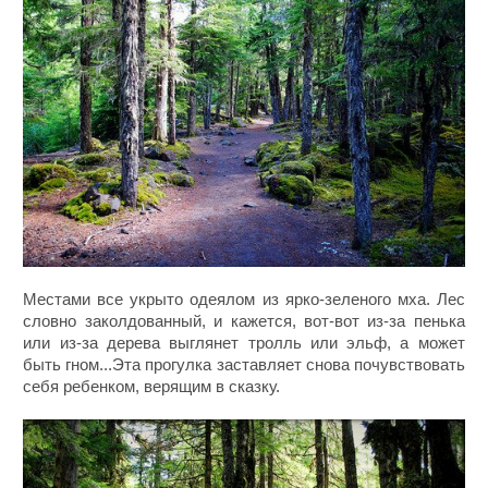
Местами все укрыто одеялом из ярко-зеленого мха. Лес
словно заколдованный, и кажется, вот-вот из-за пенька
или из-за дерева выглянет тролль или эльф, а может
быть гном...Эта прогулка заставляет снова почувствовать
себя ребенком, верящим в сказку.