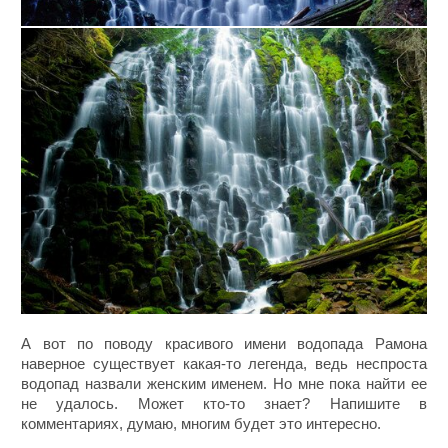
А вот по поводу красивого имени водопада Рамона
наверное существует какая-то легенда, ведь неспроста
водопад назвали женским именем. Но мне пока найти ее
не удалось. Может кто-то знает? Напишите в
комментариях, думаю, многим будет это интересно.