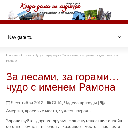
Главная
»
Статьи
»
Чудеса природы
»
За лесами, за горами…чудо с именем
Рамона
За лесами, за горами…
чудо с именем Рамона
9 сентября 2012
|
США
,
Чудеса природы
|
Америка
,
красивые места
,
чудеса природы
Здравствуйте, дорогие друзья! Наше путешествие онлайн
сегодня будет в очень красивое место, нас ждет