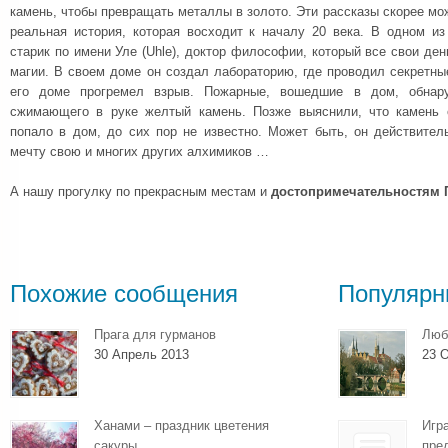
камень, чтобы превращать металлы в золото. Эти рассказы скорее мож
реальная история, которая восходит к началу 20 века. В одном и
старик по имени Уле (Uhle), доктор философии, который все свои ден
магии. В своем доме он создал лабораторию, где проводил секретны
его доме прогремел взрыв. Пожарные, вошедшие в дом, обнару
сжимающего в руке желтый камень. Позже выяснили, что камень о
попало в дом, до сих пор не известно. Может быть, он действите
мечту свою и многих других алхимиков …
А нашу прогулку по прекрасным местам и
достопримечательностям 
Похожие сообщения
Популярн
Прага для гурманов
Люб
30 Апрель 2013
23 О
Ханами – праздник цветения
Игр
сакуры
пре