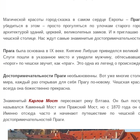
Магической красоты город-сказка в самом сердце Европы –
Праг
убедиться в этом – просто прогуляться по улочкам старого гор
архитектурой зданий, церквей, великолепных замков. И я приглашаю 
чешской столице. Нас ждут самые знаменитые достопримечательности
Прага
была основана в IX веке. Княгине Либуше привиделся великий 
Слуги пошли в указанное место и увидели мужчину, обтесывавше
«порог» по чешски звучит, как «праг». Это одна из легенд о происхожд
Достопримечательности Праги
необыкновенны. Вот уже многие стол
мира, каждый раз открывая для себя Прагу по-новому. Чешская крас
всегда она божественно прекрасна.
Знаменитый
Карлов Мост
пересекает реку Влтава. Он был пост
назывался Каменный Мост или Пражский Мост, но с 1870 года он 
Именно отсюда часто и начинают путешествие по чешской с
достопримечательностей Праги.