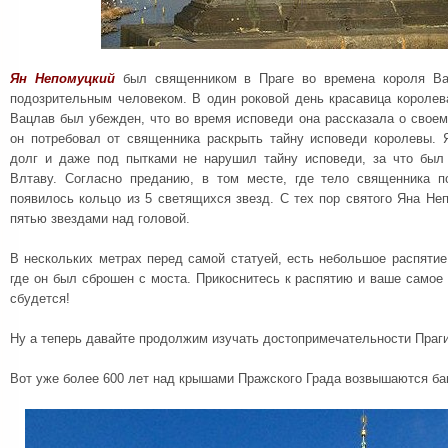
Ян Непомуцкий
был священником в Праге во времена короля Вац
подозрительным человеком. В один роковой день красавица королев
Вацлав был убежден, что во время исповеди она рассказала о свое
он потребовал от священника раскрыть тайну исповеди королевы.
долг и даже под пытками не нарушил тайну исповеди, за что был
Влтаву. Согласно преданию, в том месте, где тело священника п
появилось кольцо из 5 светящихся звезд. С тех пор святого Яна Не
пятью звездами над головой.
В нескольких метрах перед самой статуей, есть небольшое распяти
где он был сброшен с моста. Прикоснитесь к распятию и ваше самое
сбудется!
Ну а теперь давайте продолжим изучать достопримечательности Праги
Вот уже более 600 лет над крышами Пражского Града возвышаются б