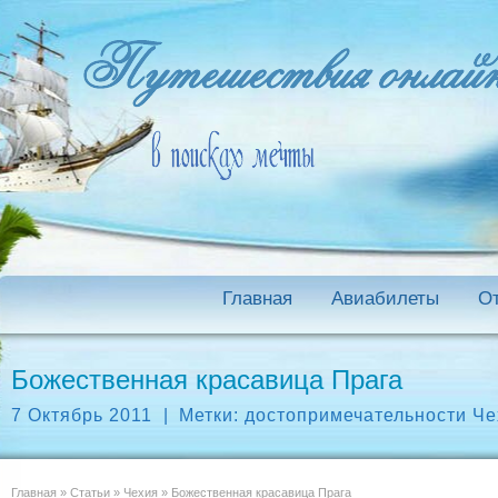
Главная
Авиабилеты
О
Божественная красавица Прага
7 Октябрь 2011
|
Метки:
достопримечательности Че
Главная
»
Статьи
»
Чехия
»
Божественная красавица Прага