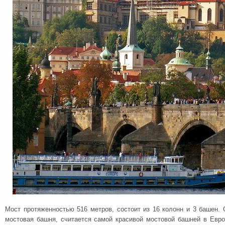
Мост протяженностью 516 метров, состоит из 16 колонн и 3 башен.
мостовая башня, считается самой красивой мостовой башней в Евро