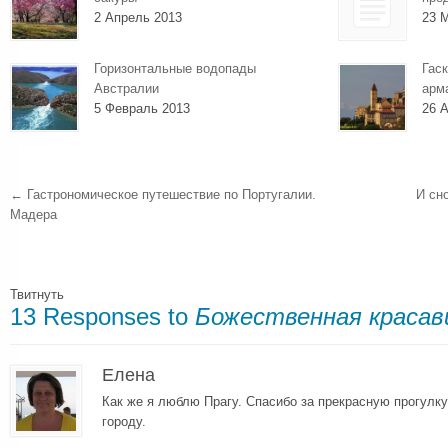
2 Апрель 2013
23 
Горизонтальные водопады
Гаск
Австралии
арм
5 Февраль 2013
26 А
←
Гастрономическое путешествие по Португалии.
И сн
Мадера
Твитнуть
13 Responses to
Божественная красав
Елена
Как же я люблю Прагу. Спасибо за прекрасную прогулк
городу.