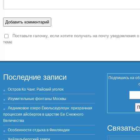
Поставьте галочку, если хотите получать на почту уведомления о
теме
Последние записи
Подпишись на об
Остров Ко Чанг. Райский уголок
Изумительные фонтаны Москвы
Ледниковое озеро Ёкюльсаурлоун: призрачная
процессия айсбергов в царстве Ее Снежного
Величества
Связатьс
Особенности отдыха в Финляндии
Хейдельбергский замок