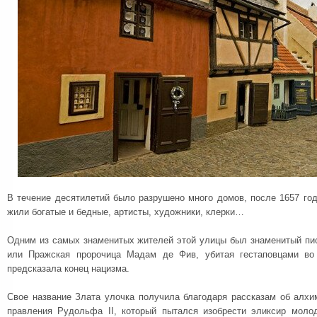
В течение десятилетий было разрушено много домов, после 1657 год
жили богатые и бедные, артисты, художники, клерки…
Одним из самых знаменитых жителей этой улицы был знаменитый пи
или Пражская пророчица Мадам де Фив, убитая гестаповцами во
предсказала конец нацизма.
Свое название Злата улочка получила благодаря рассказам об алхи
правления Рудольфа II, который пытался изобрести эликсир моло