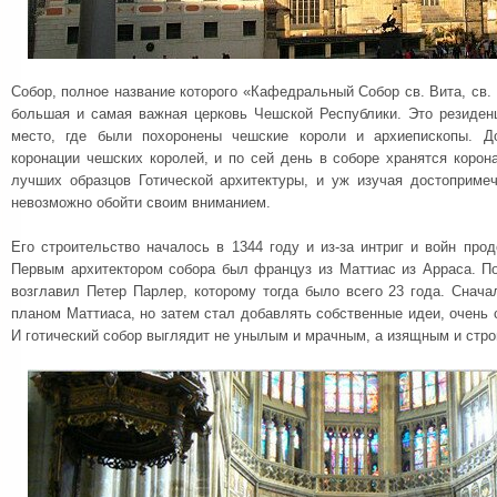
Собор, полное название которого «Кафедральный Собор св. Вита, св. 
большая и самая важная церковь Чешской Республики. Это резиден
место, где были похоронены чешские короли и архиепископы. Д
коронации чешских королей, и по сей день в соборе хранятся корон
лучших образцов Готической архитектуры, и уж изучая достопримеч
невозможно обойти своим вниманием.
Его строительство началось в 1344 году и из-за интриг и войн про
Первым архитектором собора был француз из Маттиас из Арраса. По
возглавил Петер Парлер, которому тогда было всего 23 года. Снача
планом Маттиаса, но затем стал добавлять собственные идеи, очень
И готический собор выглядит не унылым и мрачным, а изящным и стр