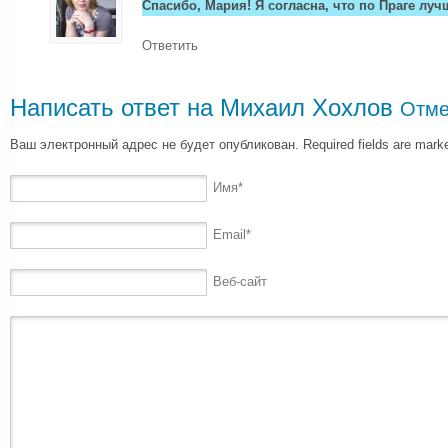
Спасибо, Мария! Я согласна, что по Праге луч
Ответить
Написать ответ на
Михаил Хохлов
Отме
Ваш электронный адрес не будет опубликован. Required fields are mar
Имя
*
Email
*
Веб-сайт