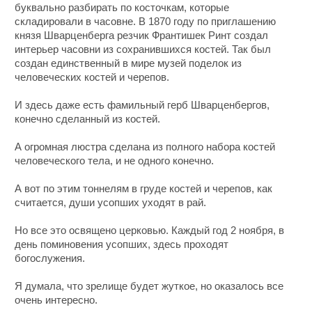
буквально разбирать по косточкам, которые
складировали в часовне. В 1870 году по приглашению
князя Шварценберга резчик Франтишек Ринт создал
интерьер часовни из сохранившихся костей. Так был
создан единственный в мире музей поделок из
человеческих костей и черепов.
И здесь даже есть фамильный герб Шварценбергов,
конечно сделанный из костей.
А огромная люстра сделана из полного набора костей
человеческого тела, и не одного конечно.
А вот по этим тоннелям в груде костей и черепов, как
считается, души усопших уходят в рай.
Но все это освящено церковью. Каждый год 2 ноября, в
день поминовения усопших, здесь проходят
богослужения.
Я думала, что зрелище будет жуткое, но оказалось все
очень интересно.