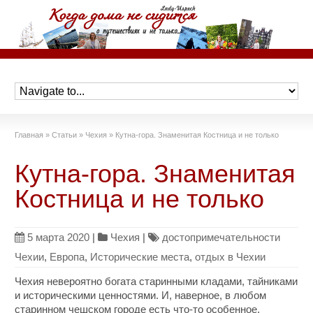
Главная
»
Статьи
»
Чехия
»
Кутна-гора. Знаменитая Костница и не только
Кутна-гора. Знаменитая
Костница и не только
5 марта 2020
|
Чехия
|
достопримечательности
Чехии
,
Европа
,
Исторические места
,
отдых в Чехии
Чехия невероятно богата старинными кладами, тайниками
и историческими ценностями. И, наверное, в любом
старинном чешском городе есть что-то особенное,