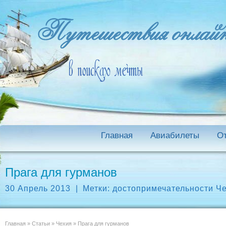
Главная
Авиабилеты
О
Прага для гурманов
30 Апрель 2013
|
Метки:
достопримечательности Ч
Главная
»
Статьи
»
Чехия
»
Прага для гурманов