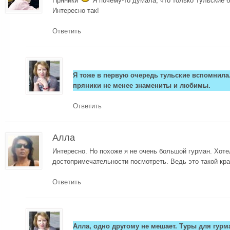
Пряники
Я почему-то думала, что только Тульские
Интересно так!
Ответить
Я тоже в первую очередь тульские вспомнила
пряники не менее знамениты и любимы.
Ответить
Алла
Интересно. Но похоже я не очень большой гурман. Хот
достопримечательности посмотреть. Ведь это такой кр
Ответить
Алла, одно другому не мешает. Туры для гурма