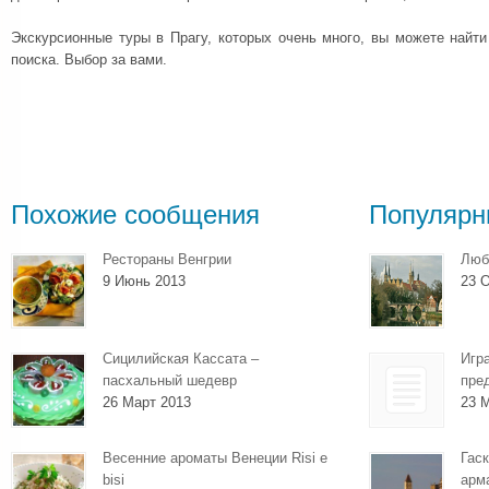
Экскурсионные туры в Прагу, которых очень много, вы можете най
поиска. Выбор за вами.
Похожие сообщения
Популярн
Рестораны Венгрии
Люб
9 Июнь 2013
23 О
Сицилийская Кассата –
Игр
пасхальный шедевр
пре
26 Март 2013
23 
Весенние ароматы Венеции Risi e
Гаск
bisi
арм