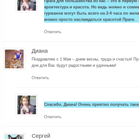
Прага для большинства из нас – это в первую
архитектура и красота. Но ведь можно и совме
гурманов могут быть всего на 2-4 часа по же
можно просто наслаждаться красотой Праги.
Ответить
Диана
Поздравляю с 1 Мая – днем весны, труда и счастья! Пу
дни для Вас будут радостными и удачными!
Ответить
Спасибо, Диана! Очень приятно получать таки
Ответить
Сергей