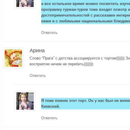
а все остальное время можно посвятить изуче
программу гурман-туров тоже входит осмотр 
достопримечательностей с рассказами интере
ними и с любимыми национальными блюдами.
Ответить
Арина
Слово “Прага” с детства ассоциируется с тортом))))))) З
восприятие ничем не перебить))))))))
Ответить
Я тоже помню этот торт. Он у нас был не мен
Киевский.
Ответить