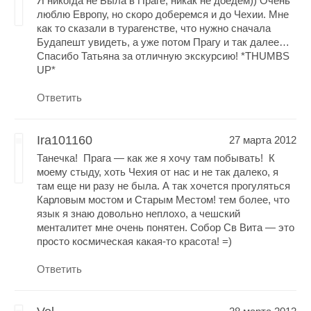
Я никогда не Была в Праге, никак не доедем)) Очень
люблю Европу, но скоро доберемся и до Чехии. Мне
как то сказали в турагенстве, что нужно сначала
Будапешт увидеть, а уже потом Прагу и так далее…
Спасибо Татьяна за отличную экскурсию! *THUMBS
UP*
Ответить
Ira101160
27 марта 2012
Танечка! Прага — как же я хочу там побывать! К
моему стыду, хоть Чехия от нас и не так далеко, я
там еще ни разу не была. А так хочется прогуляться
Карловым мостом и Старым Местом! тем более, что
язык я знаю довольно неплохо, а чешский
менталитет мне очень понятен. Собор Св Вита — это
просто космическая какая-то красота! =)
Ответить