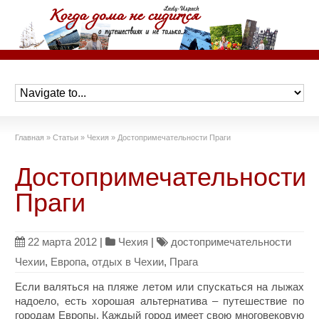
Главная
»
Статьи
»
Чехия
»
Достопримечательности Праги
Достопримечательности
Праги
22 марта 2012
|
Чехия
|
достопримечательности
Чехии
,
Европа
,
отдых в Чехии
,
Прага
Если валяться на пляже летом или спускаться на лыжах
надоело, есть хорошая альтернатива – путешествие по
городам Европы. Каждый город имеет свою многовековую