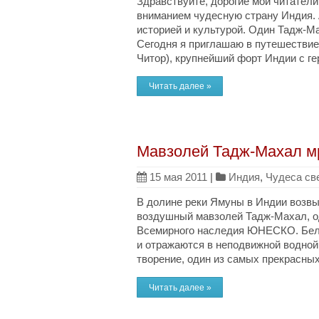
Здравствуйте, дорогие мои читатели
вниманием чудесную страну Индия. 
историей и культурой. Один Тадж-Ма
Сегодня я приглашаю в путешествие 
Читор), крупнейший форт Индии с гер
Читать далее »
Мавзолей Тадж-Махал м
15 мая 2011
|
Индия
,
Чудеса св
В долине реки Ямуны в Индии возвы
воздушный мавзолей Тадж-Махал, од
Всемирного наследия ЮНЕСКО. Бел
и отражаются в неподвижной водной 
творение, один из самых прекрасных 
Читать далее »