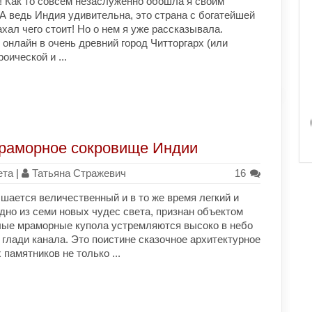
! Как то совсем незаслуженно обошла я своим
А ведь Индия удивительна, это страна с богатейшей
хал чего стоит! Но о нем я уже рассказывала.
онлайн в очень древний город Читторгарх (или
оической и ...
раморное сокровище Индии
ета
|
Татьяна Стражевич
16
шается величественный и в то же время легкий и
но из семи новых чудес света, признан объектом
ые мраморные купола устремляются высоко в небо
глади канала. Это поистине сказочное архитектурное
памятников не только ...