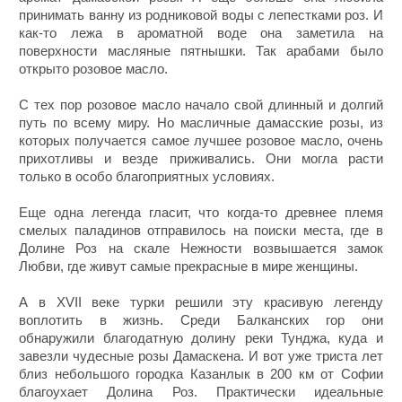
принимать ванну из родниковой воды с лепестками роз. И
как-то лежа в ароматной воде она заметила на
поверхности масляные пятнышки. Так арабами было
открыто розовое масло.
С тех пор розовое масло начало свой длинный и долгий
путь по всему миру. Но масличные дамасские розы, из
которых получается самое лучшее розовое масло, очень
прихотливы и везде приживались. Они могла расти
только в особо благоприятных условиях.
Еще одна легенда гласит, что когда-то древнее племя
смелых паладинов отправилось на поиски места, где в
Долине Роз на скале Нежности возвышается замок
Любви, где живут самые прекрасные в мире женщины.
А в XVII веке турки решили эту красивую легенду
воплотить в жизнь. Среди Балканских гор они
обнаружили благодатную долину реки Тунджа, куда и
завезли чудесные розы Дамаскена. И вот уже триста лет
близ небольшого городка Казанлык в 200 км от Софии
благоухает Долина Роз. Практически идеальные