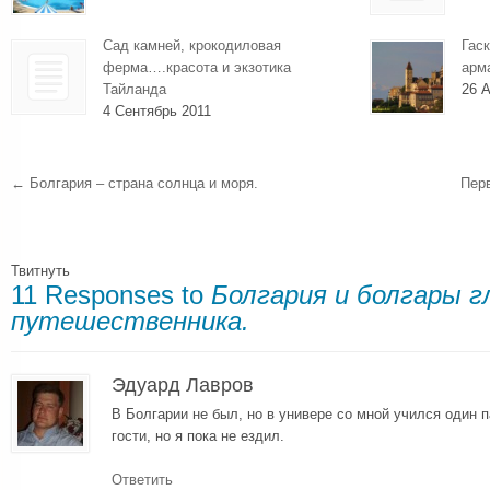
Сад камней, крокодиловая
Гаск
ферма….красота и экзотика
арм
Тайланда
26 А
4 Сентябрь 2011
←
Болгария – страна солнца и моря.
Перв
Твитнуть
11 Responses to
Болгария и болгары г
путешественника.
Эдуард Лавров
В Болгарии не был, но в универе со мной учился один п
гости, но я пока не ездил.
Ответить