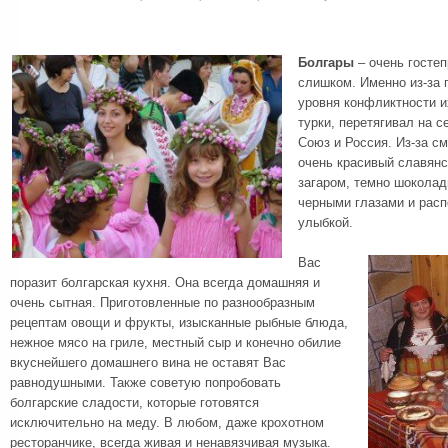
Болгары
– очень госте
слишком. Именно из-за 
уровня конфликтности и
турки, перетягивал на 
Союз и Россия. Из-за с
очень красивый славянс
загаром, темно шокола
черными глазами и рас
улыбкой.
Вас
поразит болгарская кухня. Она всегда домашняя и
очень сытная. Приготовленные по разнообразным
рецептам овощи и фрукты, изысканные рыбные блюда,
нежное мясо на гриле, местный сыр и конечно обилие
вкуснейшего домашнего вина не оставят Вас
равнодушными. Также советую попробовать
болгарские сладости, которые готовятся
исключительно на меду. В любом, даже крохотном
ресторанчике, всегда живая и ненавязчивая музыка.