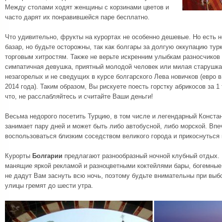
Между столами ходят женщины с корзинами цветов и
часто дарят их понравившейся паре бесплатно.
Что удивительно, фрукты на курортах не особенно дешевые. Но есть н
базар, но будьте осторожны, так как болгары за долгую оккупацию ту
торговым хитростям. Также не верьте искренним улыбкам разносчиков 
симпатичная девушка, приятный молодой человек или милая старушк
незагорелых и не сведущих в курсе болгарского Лева новичков (евро в
2014 года). Таким образом, Вы рискуете поесть горстку абрикосов за 1
что, не расслабляйтесь и считайте Ваши деньги!
Весьма недорого посетить Турцию, в том числе и легендарный Констан
занимает пару дней и может быть либо автобусной, либо морской. Вп
воспользоваться близким соседством великого города и прикоснуться 
Курорты
Болгарии
предлагают разнообразный ночной клубный отдых.
манящие яркой рекламой и разноцветными коктейлями бары, богемные
не дадут Вам заснуть всю ночь, поэтому будьте внимательны при выбо
улицы гремят до шести утра.