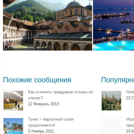
Похожие сообщения
Популярн
Как отличить правдивые отзывы об
Люб
отелях?
23 О
12 Февраль 2013
Тунис – бархатный сезон
Игр
продолжается!
пре
5 Ноябрь 2011
23 