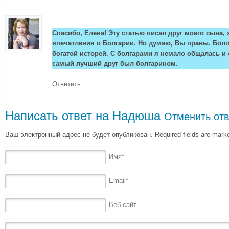
Спасибо, Елена! Эту статью писал друг моего сына, э
впечатления о Болгарии. Но думаю, Вы правы. Болг
богатой исторей. С болгарами я немало общалась и
самый лучший друг был болгарином.
Ответить
Написать ответ на
Надюша
Отменить отв
Ваш электронный адрес не будет опубликован. Required fields are mar
Имя
*
Email
*
Веб-сайт