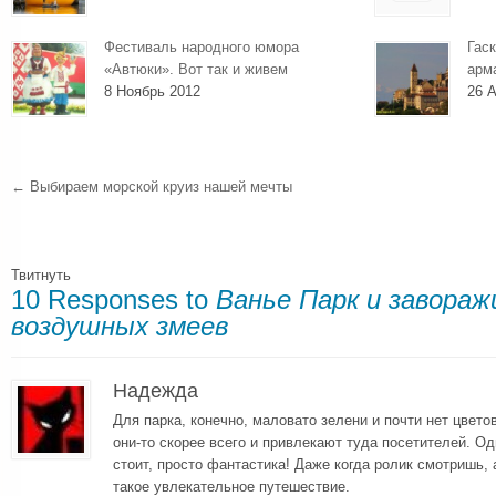
Фестиваль народного юмора
Гаск
«Автюки». Вот так и живем
арм
8 Ноябрь 2012
26 А
←
Выбираем морской круиз нашей мечты
Твитнуть
10 Responses to
Ванье Парк и завора
воздушных змеев
Надежда
Для парка, конечно, маловато зелени и почти нет цветов
они-то скорее всего и привлекают туда посетителей. О
стоит, просто фантастика! Даже когда ролик смотришь,
такое увлекательное путешествие.