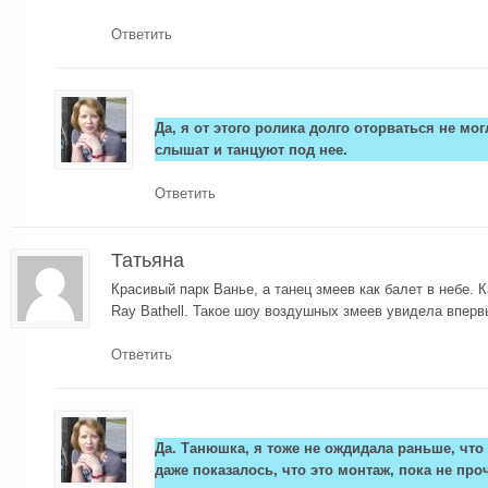
Ответить
Да, я от этого ролика долго оторваться не мо
слышат и танцуют под нее.
Ответить
Татьяна
Красивый парк Ванье, а танец змеев как балет в небе. 
Ray Bathell. Такое шоу воздушных змеев увидела вперв
Ответить
Да. Танюшка, я тоже не ождидала раньше, что
даже показалось, что это монтаж, пока не пр